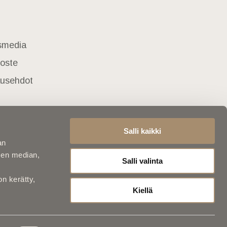
usmedia
loste
lausehdot
Salli kaikki
an
sen median,
Salli valinta
on kerätty,
Kiellä