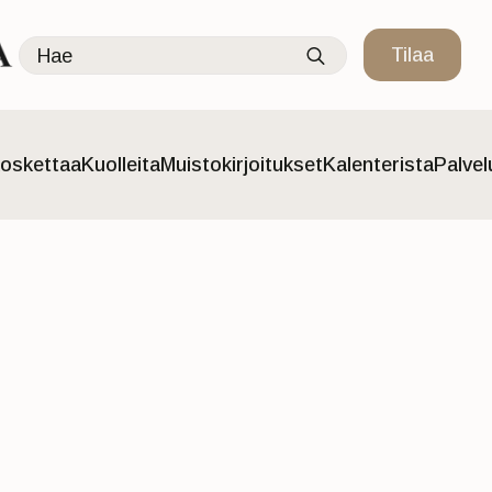
Search
Tilaa
for:
oskettaa
Kuolleita
Muistokirjoitukset
Kalenterista
Palve