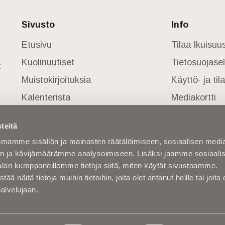
Sivusto
Info
Etusivu
Tilaa Ikuisu
Kuolinuutiset
Tietosuojase
t
Muistokirjoituksia
Käyttö- ja ti
Kalenterista
Mediakortti
Kuolema koskettaa
teitä
Asiantuntijoilta
mamme sisällön ja mainosten räätälöimiseen, sosiaalisen medi
Kuolleita
n ja kävijämäärämme analysoimiseen. Lisäksi jaamme sosiaali
alan kumppaneillemme tietoja siitä, miten käytät sivustoamme.
näitä tietoja muihin tietoihin, joita olet antanut heille tai joita 
palvelujaan.