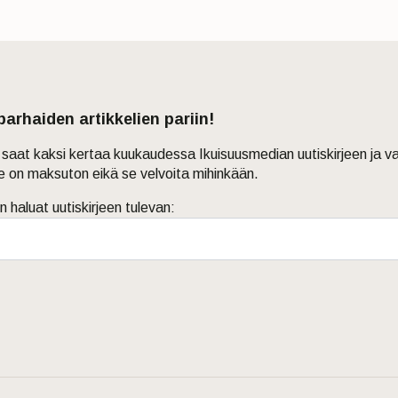
 parhaiden artikkelien pariin!
in saat kaksi kertaa kuukaudessa Ikuisuusmedian uutiskirjeen ja v
je on maksuton eikä se velvoita mihinkään.
n haluat uutiskirjeen tulevan: