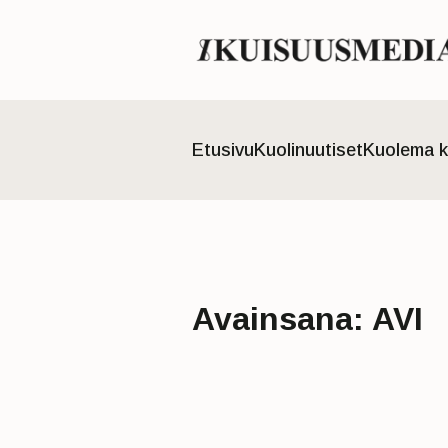
Etusivu
Kuolinuutiset
Kuolema k
Avainsana:
AVI