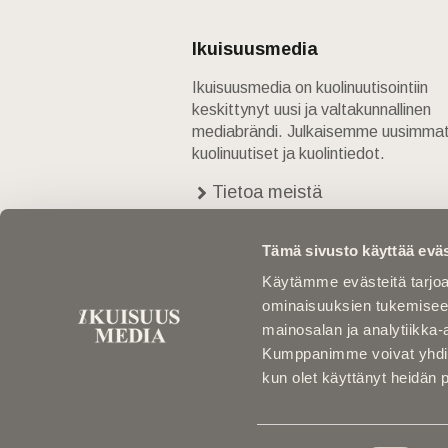
Ikuisuusmedia
Ikuisuusmedia on kuolinuutisointiin
keskittynyt uusi ja valtakunnallinen
mediabrändi. Julkaisemme uusimma
kuolinuutiset ja kuolintiedot.
Tietoa meistä
Anna palautetta
Yhteystiedot
Tämä sivusto käyttää eväs
Käytämme evästeitä tarjoa
ominaisuuksien tukemisee
mainosalan ja analytiikka-
Kumppanimme voivat yhdistää 
kun olet käyttänyt heidän 