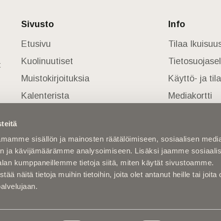
Sivusto
Info
Etusivu
Tilaa Ikuisu
Kuolinuutiset
Tietosuojase
t
Muistokirjoituksia
Käyttö- ja ti
Kalenterista
Mediakortti
Kuolema koskettaa
teitä
Asiantuntijoilta
mamme sisällön ja mainosten räätälöimiseen, sosiaalisen medi
Kuolleita
n ja kävijämäärämme analysoimiseen. Lisäksi jaamme sosiaali
alan kumppaneillemme tietoja siitä, miten käytät sivustoamme.
näitä tietoja muihin tietoihin, joita olet antanut heille tai joita 
palvelujaan.