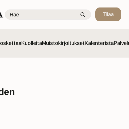
Search
Tilaa
for:
oskettaa
Kuolleita
Muistokirjoitukset
Kalenterista
Palve
den