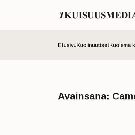
Etusivu
Kuolinuutiset
Kuolema k
Avainsana:
Cam