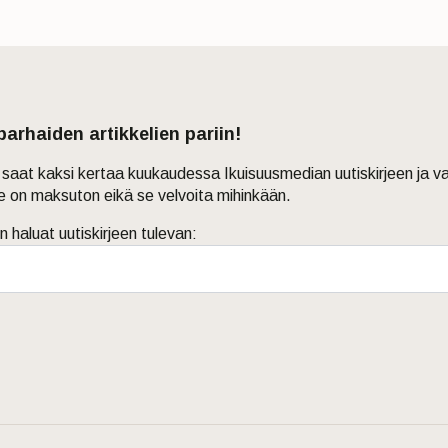
 parhaiden artikkelien pariin!
in saat kaksi kertaa kuukaudessa Ikuisuusmedian uutiskirjeen ja v
je on maksuton eikä se velvoita mihinkään.
n haluat uutiskirjeen tulevan: