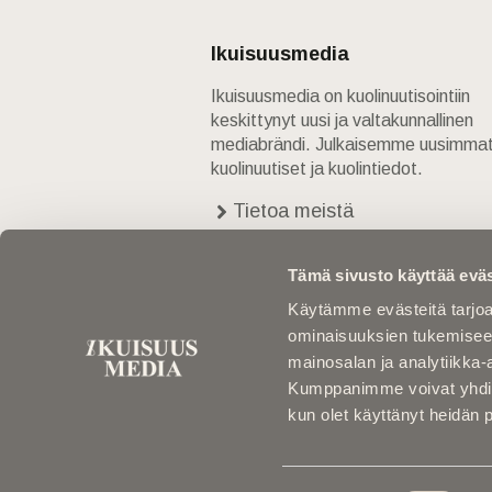
Ikuisuusmedia
Ikuisuusmedia on kuolinuutisointiin
keskittynyt uusi ja valtakunnallinen
mediabrändi. Julkaisemme uusimma
kuolinuutiset ja kuolintiedot.
Tietoa meistä
Anna palautetta
Yhteystiedot
Tämä sivusto käyttää eväs
Käytämme evästeitä tarjoa
ominaisuuksien tukemisee
mainosalan ja analytiikka-
Kumppanimme voivat yhdistää 
kun olet käyttänyt heidän 