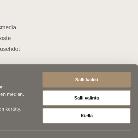
usmedia
loste
lausehdot
Salli kaikki
an
sen median,
Salli valinta
on kerätty,
Kiellä