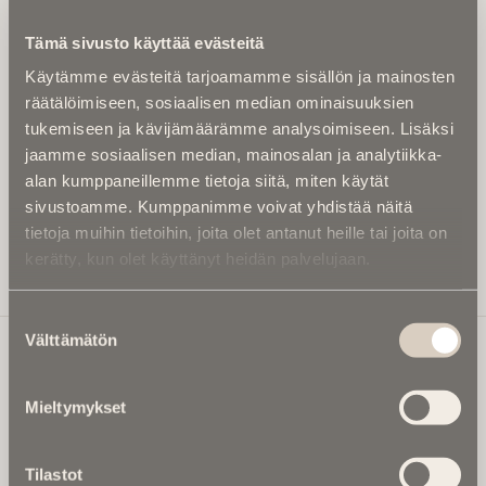
Kirjoita alle sähköpostiosoitteesi niin saat kaksi kertaa
Tämä sivusto käyttää evästeitä
kuukaudessa Ikuisuusmedian uutiskirjeen ja varmistat,
Käytämme evästeitä tarjoamamme sisällön ja mainosten
etteivät kiinnostavat artikkelit jää huomaamatta.
räätälöimiseen, sosiaalisen median ominaisuuksien
Uutiskirje on maksuton eikä se velvoita mihinkään.
tukemiseen ja kävijämäärämme analysoimiseen. Lisäksi
Kirjoita tähän sähköpostiosoite, johon haluat uutiskirjeen
jaamme sosiaalisen median, mainosalan ja analytiikka-
tulevan:
alan kumppaneillemme tietoja siitä, miten käytät
sivustoamme. Kumppanimme voivat yhdistää näitä
tietoja muihin tietoihin, joita olet antanut heille tai joita on
kerätty, kun olet käyttänyt heidän palvelujaan.
Tilaa Uutiskirje
Suostumuksen
Välttämätön
valinta
Ikuisuusmedia
Mieltymykset
Ikuisuusmedia on kuolinuutisointiin keskittynyt uusi ja
valtakunnallinen mediabrändi. Julkaisemme uusimmat
Tilastot
kuolinuutiset ja kuolintiedot.