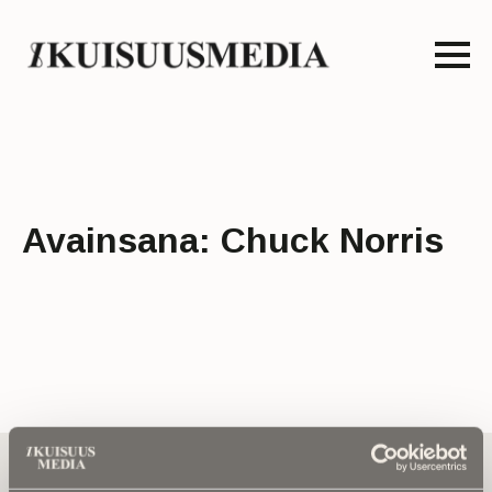
Avainsana:
Chuck Norris
Tilaa uutiskirje - Pääset heti parhaiden
artikkelien pariin!