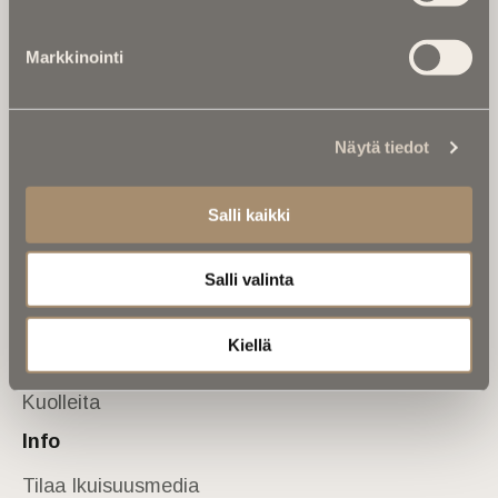
Tietoa meistä
Markkinointi
Anna palautetta
Yhteystiedot
Sivusto
Näytä tiedot
Etusivu
Kuolinuutiset
Salli kaikki
Muistokirjoituksia
Salli valinta
Kalenterista
Kuolema koskettaa
Kiellä
Asiantuntijoilta
Kuolleita
Info
Tilaa Ikuisuusmedia