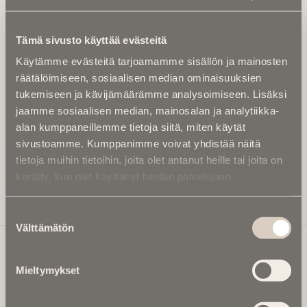
Tilaa uutiskirje - Pääset heti parhaiden
artikkelien pariin!
Tämä sivusto käyttää evästeitä
Kirjoita alle sähköpostiosoitteesi niin saat kaksi kertaa
Käytämme evästeitä tarjoamamme sisällön ja mainosten
kuukaudessa Ikuisuusmedian uutiskirjeen ja varmistat,
räätälöimiseen, sosiaalisen median ominaisuuksien
etteivät kiinnostavat artikkelit jää huomaamatta.
tukemiseen ja kävijämäärämme analysoimiseen. Lisäksi
Uutiskirje on maksuton eikä se velvoita mihinkään.
jaamme sosiaalisen median, mainosalan ja analytiikka-
Kirjoita tähän sähköpostiosoite, johon haluat uutiskirjeen
alan kumppaneillemme tietoja siitä, miten käytät
tulevan:
sivustoamme. Kumppanimme voivat yhdistää näitä
tietoja muihin tietoihin, joita olet antanut heille tai joita on
kerätty, kun olet käyttänyt heidän palvelujaan.
Tilaa Uutiskirje
Suostumuksen
Välttämätön
valinta
Mieltymykset
Ikuisuusmedia
Ikuisuusmedia on kuolinuutisointiin keskittynyt uusi ja