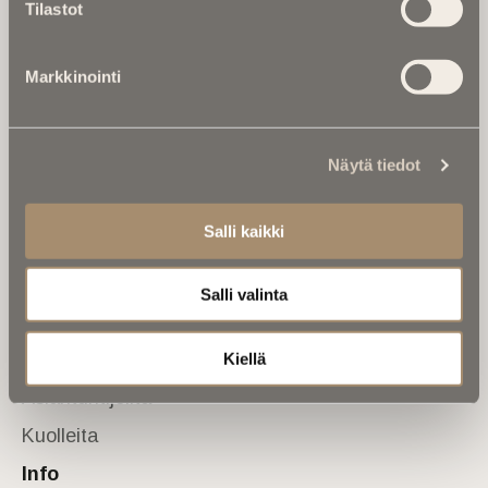
Tilastot
valtakunnallinen mediabrändi. Julkaisemme uusimmat
kuolinuutiset ja kuolintiedot.
Markkinointi
Tietoa meistä
Anna palautetta
Yhteystiedot
Sivusto
Näytä tiedot
Etusivu
Salli kaikki
Kuolinuutiset
Muistokirjoituksia
Salli valinta
Kalenterista
Kuolema koskettaa
Kiellä
Asiantuntijoilta
Kuolleita
Info