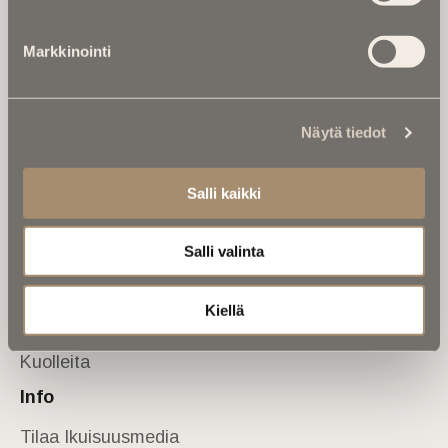
Tietoa meistä
Markkinointi
Anna palautetta
Yhteystiedot
Sivusto
Näytä tiedot
Etusivu
Kuolinuutiset
Salli kaikki
Muistokirjoituksia
Salli valinta
Kalenterista
Kuolema koskettaa
Kiellä
Asiantuntijoilta
Kuolleita
Info
Tilaa Ikuisuusmedia