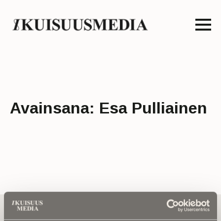
Avainsana:
Esa Pulliainen
Tilaa uutiskirje - Pääset heti parhaiden
artikkelien pariin!