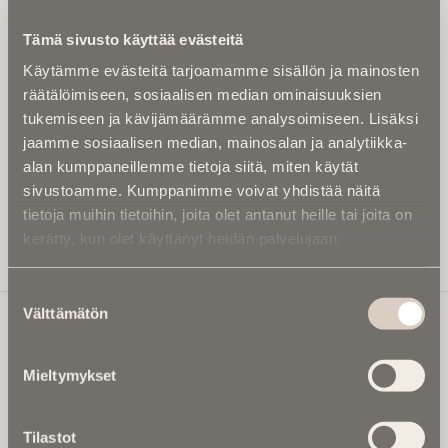
Kirjoita alle sähköpostiosoitteesi niin saat kaksi kertaa
Tämä sivusto käyttää evästeitä
kuukaudessa Ikuisuusmedian uutiskirjeen ja varmistat,
Käytämme evästeitä tarjoamamme sisällön ja mainosten
etteivät kiinnostavat artikkelit jää huomaamatta.
räätälöimiseen, sosiaalisen median ominaisuuksien
Uutiskirje on maksuton eikä se velvoita mihinkään.
tukemiseen ja kävijämäärämme analysoimiseen. Lisäksi
Kirjoita tähän sähköpostiosoite, johon haluat uutiskirjeen
jaamme sosiaalisen median, mainosalan ja analytiikka-
tulevan:
alan kumppaneillemme tietoja siitä, miten käytät
sivustoamme. Kumppanimme voivat yhdistää näitä
tietoja muihin tietoihin, joita olet antanut heille tai joita on
kerätty, kun olet käyttänyt heidän palvelujaan.
Tilaa Uutiskirje
Suostumuksen
Välttämätön
valinta
Ikuisuusmedia
Mieltymykset
Ikuisuusmedia on kuolinuutisointiin keskittynyt uusi ja
valtakunnallinen mediabrändi. Julkaisemme uusimmat
Tilastot
kuolinuutiset ja kuolintiedot.