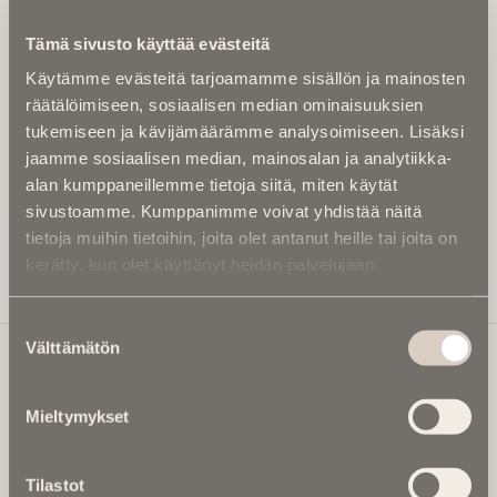
Kirjoita alle sähköpostiosoitteesi niin saat kaksi kertaa
Tämä sivusto käyttää evästeitä
kuukaudessa Ikuisuusmedian uutiskirjeen ja varmistat,
Käytämme evästeitä tarjoamamme sisällön ja mainosten
etteivät kiinnostavat artikkelit jää huomaamatta.
räätälöimiseen, sosiaalisen median ominaisuuksien
Uutiskirje on maksuton eikä se velvoita mihinkään.
tukemiseen ja kävijämäärämme analysoimiseen. Lisäksi
Kirjoita tähän sähköpostiosoite, johon haluat uutiskirjeen
jaamme sosiaalisen median, mainosalan ja analytiikka-
tulevan:
alan kumppaneillemme tietoja siitä, miten käytät
sivustoamme. Kumppanimme voivat yhdistää näitä
tietoja muihin tietoihin, joita olet antanut heille tai joita on
kerätty, kun olet käyttänyt heidän palvelujaan.
Tilaa Uutiskirje
Suostumuksen
Välttämätön
valinta
Ikuisuusmedia
Mieltymykset
Ikuisuusmedia on kuolinuutisointiin keskittynyt uusi ja
valtakunnallinen mediabrändi. Julkaisemme uusimmat
Tilastot
kuolinuutiset ja kuolintiedot.