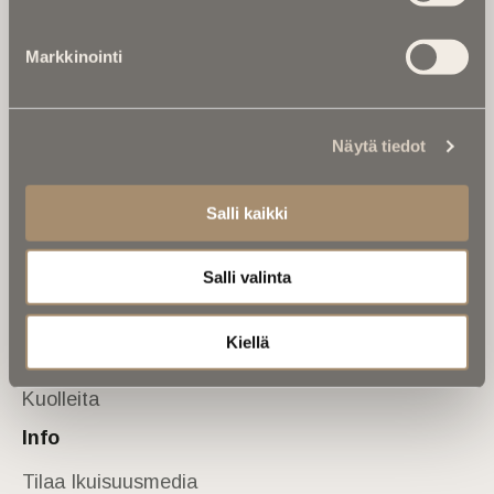
Tietoa meistä
Markkinointi
Anna palautetta
Yhteystiedot
Sivusto
Näytä tiedot
Etusivu
Kuolinuutiset
Salli kaikki
Muistokirjoituksia
Salli valinta
Kalenterista
Kuolema koskettaa
Kiellä
Asiantuntijoilta
Kuolleita
Info
Tilaa Ikuisuusmedia