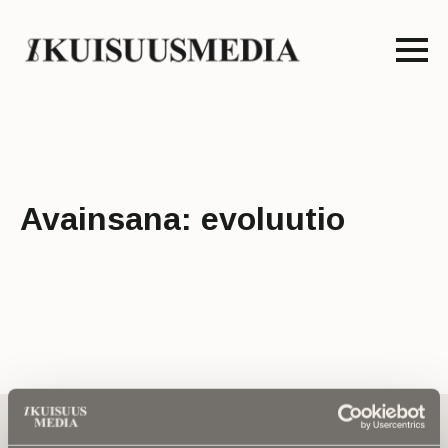
Avainsana:
evoluutio
Tilaa uutiskirje - Pääset heti parhaiden
artikkelien pariin!