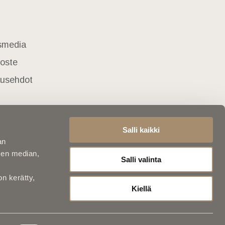
usmedia
loste
lausehdot
Salli kaikki
an
sen median,
Salli valinta
on kerätty,
Kiellä