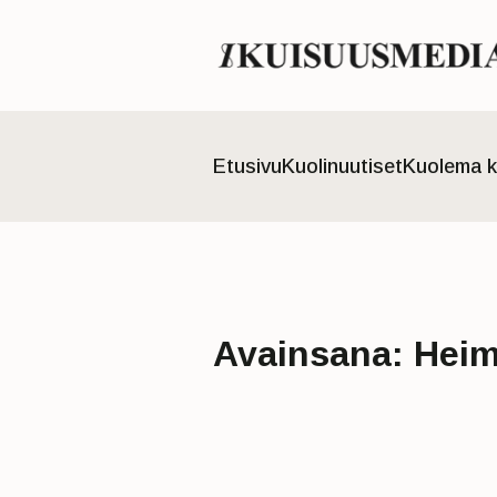
Etusivu
Kuolinuutiset
Kuolema k
Avainsana:
Heim