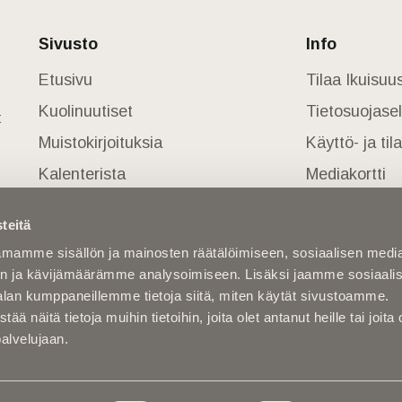
Sivusto
Info
Etusivu
Tilaa Ikuisu
Kuolinuutiset
Tietosuojase
t
Muistokirjoituksia
Käyttö- ja ti
Kalenterista
Mediakortti
Kuolema koskettaa
teitä
Asiantuntijoilta
mamme sisällön ja mainosten räätälöimiseen, sosiaalisen medi
Kuolleita
n ja kävijämäärämme analysoimiseen. Lisäksi jaamme sosiaali
alan kumppaneillemme tietoja siitä, miten käytät sivustoamme.
näitä tietoja muihin tietoihin, joita olet antanut heille tai joita 
palvelujaan.