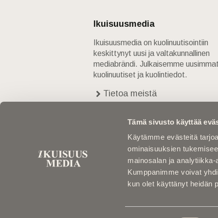
Ikuisuusmedia
Ikuisuusmedia on kuolinuutisointiin
keskittynyt uusi ja valtakunnallinen
mediabrändi. Julkaisemme uusimma
kuolinuutiset ja kuolintiedot.
Tietoa meistä
Anna palautetta
Yhteystiedot
Tämä sivusto käyttää eväs
Käytämme evästeitä tarjoa
ominaisuuksien tukemisee
mainosalan ja analytiikka-
Kumppanimme voivat yhdistää 
kun olet käyttänyt heidän 