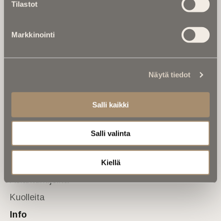
Tilastot
valtakunnallinen mediabrändi. Julkaisemme uusimmat
kuolinuutiset ja kuolintiedot.
Markkinointi
Tietoa meistä
Anna palautetta
Yhteystiedot
Sivusto
Näytä tiedot
Etusivu
Salli kaikki
Kuolinuutiset
Muistokirjoituksia
Salli valinta
Kalenterista
Kuolema koskettaa
Kiellä
Asiantuntijoilta
Kuolleita
Info