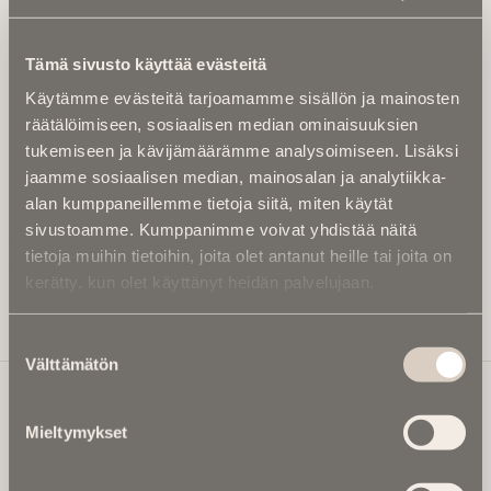
Tilaa uutiskirje - Pääset heti parhaiden
artikkelien pariin!
Tämä sivusto käyttää evästeitä
Kirjoita alle sähköpostiosoitteesi niin saat kaksi kertaa
Käytämme evästeitä tarjoamamme sisällön ja mainosten
kuukaudessa Ikuisuusmedian uutiskirjeen ja varmistat,
räätälöimiseen, sosiaalisen median ominaisuuksien
etteivät kiinnostavat artikkelit jää huomaamatta.
tukemiseen ja kävijämäärämme analysoimiseen. Lisäksi
Uutiskirje on maksuton eikä se velvoita mihinkään.
jaamme sosiaalisen median, mainosalan ja analytiikka-
Kirjoita tähän sähköpostiosoite, johon haluat uutiskirjeen
alan kumppaneillemme tietoja siitä, miten käytät
tulevan:
sivustoamme. Kumppanimme voivat yhdistää näitä
tietoja muihin tietoihin, joita olet antanut heille tai joita on
kerätty, kun olet käyttänyt heidän palvelujaan.
Tilaa Uutiskirje
Suostumuksen
Välttämätön
valinta
Mieltymykset
Ikuisuusmedia
Ikuisuusmedia on kuolinuutisointiin keskittynyt uusi ja