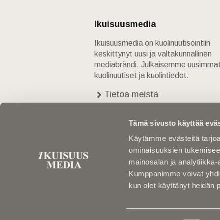
Ikuisuusmedia
Ikuisuusmedia on kuolinuutisointiin
keskittynyt uusi ja valtakunnallinen
mediabrändi. Julkaisemme uusimma
kuolinuutiset ja kuolintiedot.
Tietoa meistä
Anna palautetta
Yhteystiedot
Tämä sivusto käyttää eväs
Käytämme evästeitä tarjoa
ominaisuuksien tukemisee
mainosalan ja analytiikka-
Kumppanimme voivat yhdistää 
kun olet käyttänyt heidän 