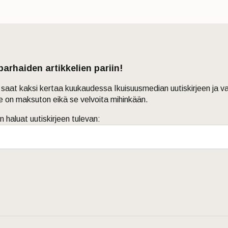
 parhaiden artikkelien pariin!
in saat kaksi kertaa kuukaudessa Ikuisuusmedian uutiskirjeen ja v
je on maksuton eikä se velvoita mihinkään.
n haluat uutiskirjeen tulevan: