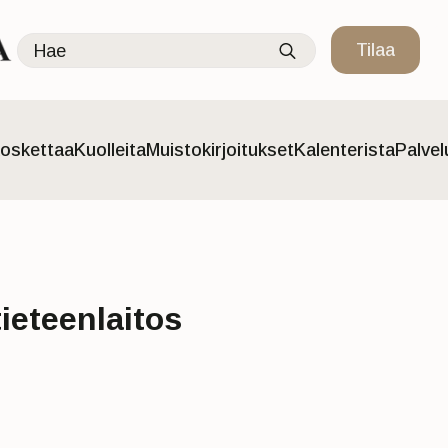
Search
Tilaa
for:
oskettaa
Kuolleita
Muistokirjoitukset
Kalenterista
Palve
tieteenlaitos