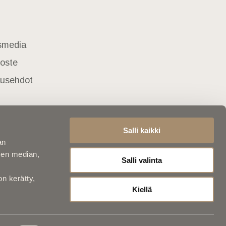
usmedia
loste
lausehdot
Salli kaikki
an
sen median,
Salli valinta
on kerätty,
Kiellä