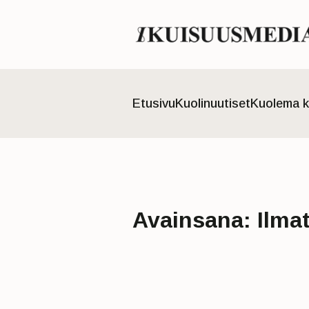
Etusivu
Kuolinuutiset
Kuolema k
Avainsana:
Ilma