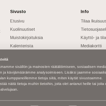
Sivusto
Info
Etusivu
Tilaa Ikuisu
Kuolinuutiset
Tietosuojase
t
Muistokirjoituksia
Käyttö- ja ti
Kalenterista
Mediakortti
Kuolema koskettaa
teitä
Asiantuntijoilta
mamme sisällön ja mainosten räätälöimiseen, sosiaalisen medi
Kuolleita
n ja kävijämäärämme analysoimiseen. Lisäksi jaamme sosiaali
alan kumppaneillemme tietoja siitä, miten käytät sivustoamme.
näitä tietoja muihin tietoihin, joita olet antanut heille tai joita 
palvelujaan.