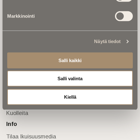
Tietoa meistä
Markkinointi
Anna palautetta
Yhteystiedot
Sivusto
Näytä tiedot
Etusivu
Kuolinuutiset
Salli kaikki
Muistokirjoituksia
Salli valinta
Kalenterista
Kuolema koskettaa
Kiellä
Asiantuntijoilta
Kuolleita
Info
Tilaa Ikuisuusmedia