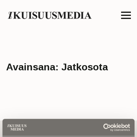
Avainsana:
Jatkosota
Tilaa uutiskirje - Pääset heti parhaiden
artikkelien pariin!