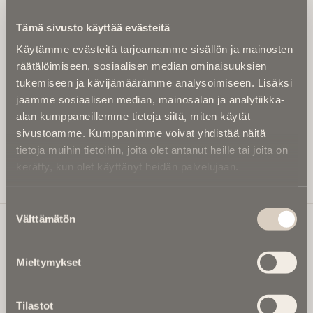
Kirjoita alle sähköpostiosoitteesi niin saat kaksi kertaa
Tämä sivusto käyttää evästeitä
kuukaudessa Ikuisuusmedian uutiskirjeen ja varmistat,
Käytämme evästeitä tarjoamamme sisällön ja mainosten
etteivät kiinnostavat artikkelit jää huomaamatta.
räätälöimiseen, sosiaalisen median ominaisuuksien
Uutiskirje on maksuton eikä se velvoita mihinkään.
tukemiseen ja kävijämäärämme analysoimiseen. Lisäksi
Kirjoita tähän sähköpostiosoite, johon haluat uutiskirjeen
jaamme sosiaalisen median, mainosalan ja analytiikka-
tulevan:
alan kumppaneillemme tietoja siitä, miten käytät
sivustoamme. Kumppanimme voivat yhdistää näitä
tietoja muihin tietoihin, joita olet antanut heille tai joita on
kerätty, kun olet käyttänyt heidän palvelujaan.
Tilaa Uutiskirje
Suostumuksen
Välttämätön
valinta
Ikuisuusmedia
Mieltymykset
Ikuisuusmedia on kuolinuutisointiin keskittynyt uusi ja
valtakunnallinen mediabrändi. Julkaisemme uusimmat
Tilastot
kuolinuutiset ja kuolintiedot.