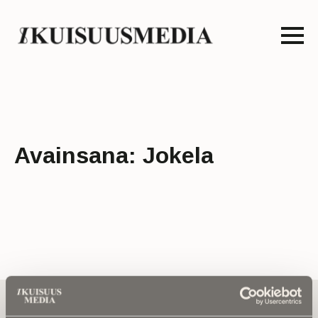
Avainsana:
Jokela
Tilaa uutiskirje - Pääset heti parhaiden
artikkelien pariin!