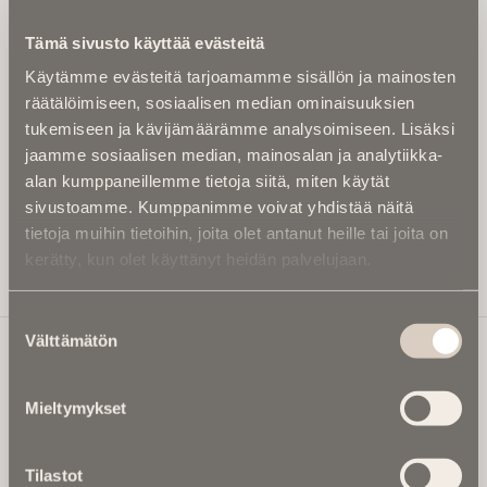
Kirjoita alle sähköpostiosoitteesi niin saat kaksi kertaa
Tämä sivusto käyttää evästeitä
kuukaudessa Ikuisuusmedian uutiskirjeen ja varmistat,
Käytämme evästeitä tarjoamamme sisällön ja mainosten
etteivät kiinnostavat artikkelit jää huomaamatta.
räätälöimiseen, sosiaalisen median ominaisuuksien
Uutiskirje on maksuton eikä se velvoita mihinkään.
tukemiseen ja kävijämäärämme analysoimiseen. Lisäksi
Kirjoita tähän sähköpostiosoite, johon haluat uutiskirjeen
jaamme sosiaalisen median, mainosalan ja analytiikka-
tulevan:
alan kumppaneillemme tietoja siitä, miten käytät
sivustoamme. Kumppanimme voivat yhdistää näitä
tietoja muihin tietoihin, joita olet antanut heille tai joita on
kerätty, kun olet käyttänyt heidän palvelujaan.
Tilaa Uutiskirje
Suostumuksen
Välttämätön
valinta
Ikuisuusmedia
Mieltymykset
Ikuisuusmedia on kuolinuutisointiin keskittynyt uusi ja
valtakunnallinen mediabrändi. Julkaisemme uusimmat
Tilastot
kuolinuutiset ja kuolintiedot.