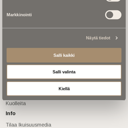
Tietoa meistä
Markkinointi
Anna palautetta
Yhteystiedot
Sivusto
Näytä tiedot
Etusivu
Kuolinuutiset
Salli kaikki
Muistokirjoituksia
Salli valinta
Kalenterista
Kuolema koskettaa
Kiellä
Asiantuntijoilta
Kuolleita
Info
Tilaa Ikuisuusmedia