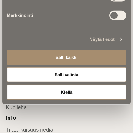
Tietoa meistä
Markkinointi
Anna palautetta
Yhteystiedot
Sivusto
Näytä tiedot
Etusivu
Kuolinuutiset
Salli kaikki
Muistokirjoituksia
Salli valinta
Kalenterista
Kuolema koskettaa
Kiellä
Asiantuntijoilta
Kuolleita
Info
Tilaa Ikuisuusmedia