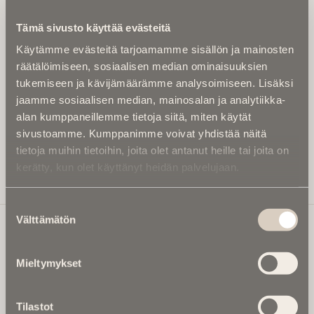
Kirjoita alle sähköpostiosoitteesi niin saat kaksi kertaa
Tämä sivusto käyttää evästeitä
kuukaudessa Ikuisuusmedian uutiskirjeen ja varmistat,
Käytämme evästeitä tarjoamamme sisällön ja mainosten
etteivät kiinnostavat artikkelit jää huomaamatta.
räätälöimiseen, sosiaalisen median ominaisuuksien
Uutiskirje on maksuton eikä se velvoita mihinkään.
tukemiseen ja kävijämäärämme analysoimiseen. Lisäksi
Kirjoita tähän sähköpostiosoite, johon haluat uutiskirjeen
jaamme sosiaalisen median, mainosalan ja analytiikka-
tulevan:
alan kumppaneillemme tietoja siitä, miten käytät
sivustoamme. Kumppanimme voivat yhdistää näitä
tietoja muihin tietoihin, joita olet antanut heille tai joita on
kerätty, kun olet käyttänyt heidän palvelujaan.
Tilaa Uutiskirje
Suostumuksen
Välttämätön
valinta
Ikuisuusmedia
Mieltymykset
Ikuisuusmedia on kuolinuutisointiin keskittynyt uusi ja
valtakunnallinen mediabrändi. Julkaisemme uusimmat
Tilastot
kuolinuutiset ja kuolintiedot.