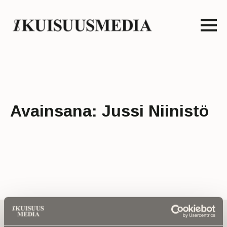
Avainsana:
Jussi Niinistö
Tilaa uutiskirje - Pääset heti parhaiden
artikkelien pariin!