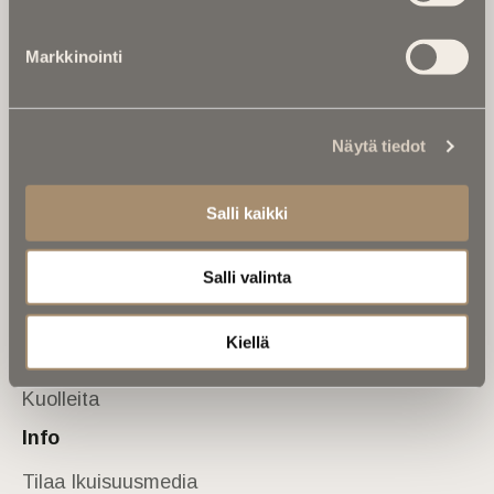
Tietoa meistä
Markkinointi
Anna palautetta
Yhteystiedot
Sivusto
Näytä tiedot
Etusivu
Kuolinuutiset
Salli kaikki
Muistokirjoituksia
Salli valinta
Kalenterista
Kuolema koskettaa
Kiellä
Asiantuntijoilta
Kuolleita
Info
Tilaa Ikuisuusmedia