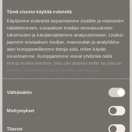
Kirjoita alle sähköpostiosoitteesi niin saat kaksi kertaa
Tämä sivusto käyttää evästeitä
kuukaudessa Ikuisuusmedian uutiskirjeen ja varmistat,
Käytämme evästeitä tarjoamamme sisällön ja mainosten
etteivät kiinnostavat artikkelit jää huomaamatta.
räätälöimiseen, sosiaalisen median ominaisuuksien
Uutiskirje on maksuton eikä se velvoita mihinkään.
tukemiseen ja kävijämäärämme analysoimiseen. Lisäksi
Kirjoita tähän sähköpostiosoite, johon haluat uutiskirjeen
jaamme sosiaalisen median, mainosalan ja analytiikka-
tulevan:
alan kumppaneillemme tietoja siitä, miten käytät
sivustoamme. Kumppanimme voivat yhdistää näitä
tietoja muihin tietoihin, joita olet antanut heille tai joita on
kerätty, kun olet käyttänyt heidän palvelujaan.
Tilaa Uutiskirje
Suostumuksen
Välttämätön
valinta
Ikuisuusmedia
Mieltymykset
Ikuisuusmedia on kuolinuutisointiin keskittynyt uusi ja
valtakunnallinen mediabrändi. Julkaisemme uusimmat
Tilastot
kuolinuutiset ja kuolintiedot.