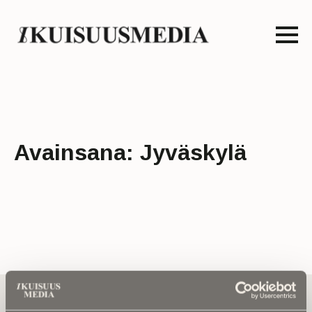
Avainsana:
Jyväskylä
Tilaa uutiskirje - Pääset heti parhaiden
artikkelien pariin!