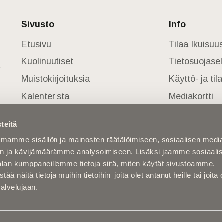
Sivusto
Info
Etusivu
Tilaa Ikuisu
Kuolinuutiset
Tietosuojase
t
Muistokirjoituksia
Käyttö- ja ti
Kalenterista
Mediakortti
Kuolema koskettaa
teitä
Asiantuntijoilta
mamme sisällön ja mainosten räätälöimiseen, sosiaalisen medi
Kuolleita
n ja kävijämäärämme analysoimiseen. Lisäksi jaamme sosiaali
alan kumppaneillemme tietoja siitä, miten käytät sivustoamme.
näitä tietoja muihin tietoihin, joita olet antanut heille tai joita 
palvelujaan.