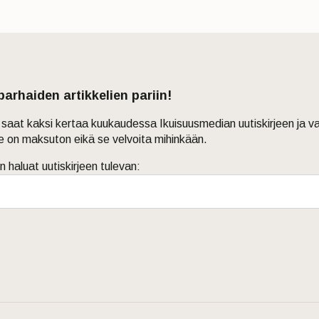
 parhaiden artikkelien pariin!
in saat kaksi kertaa kuukaudessa Ikuisuusmedian uutiskirjeen ja v
je on maksuton eikä se velvoita mihinkään.
n haluat uutiskirjeen tulevan: