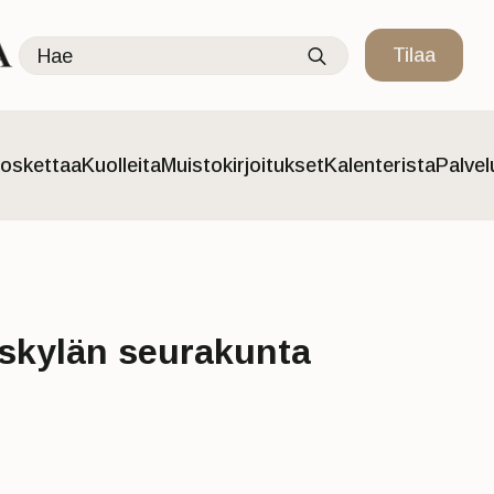
Search
Tilaa
for:
oskettaa
Kuolleita
Muistokirjoitukset
Kalenterista
Palve
skylän seurakunta