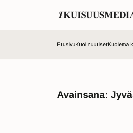
Etusivu
Kuolinuutiset
Kuolema k
Avainsana:
Jyvä