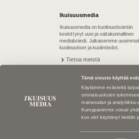
Ikuisuusmedia
Ikuisuusmedia on kuolinuutisointiin
keskittynyt uusi ja valtakunnallinen
mediabrändi. Julkaisemme uusimma
kuolinuutiset ja kuolintiedot.
Tietoa meistä
Anna palautetta
Yhteystiedot
Tämä sivusto käyttää eväs
Käytämme evästeitä tarjoa
ominaisuuksien tukemisee
mainosalan ja analytiikka-
Kumppanimme voivat yhdistää 
kun olet käyttänyt heidän 