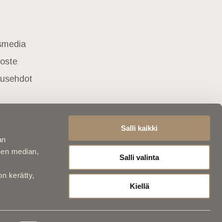
usmedia
loste
lausehdot
Salli kaikki
an
sen median,
Salli valinta
on kerätty,
Kiellä