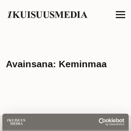
Avainsana:
Keminmaa
Tilaa uutiskirje - Pääset heti parhaiden
artikkelien pariin!