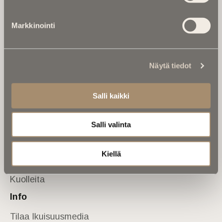
Tietoa meistä
Markkinointi
Anna palautetta
Yhteystiedot
Sivusto
Näytä tiedot
Etusivu
Kuolinuutiset
Salli kaikki
Muistokirjoituksia
Salli valinta
Kalenterista
Kuolema koskettaa
Kiellä
Asiantuntijoilta
Kuolleita
Info
Tilaa Ikuisuusmedia