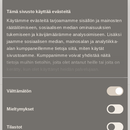
Kirjoita alle sähköpostiosoitteesi niin saat kaksi kertaa
Tämä sivusto käyttää evästeitä
kuukaudessa Ikuisuusmedian uutiskirjeen ja varmistat,
Käytämme evästeitä tarjoamamme sisällön ja mainosten
etteivät kiinnostavat artikkelit jää huomaamatta.
räätälöimiseen, sosiaalisen median ominaisuuksien
Uutiskirje on maksuton eikä se velvoita mihinkään.
tukemiseen ja kävijämäärämme analysoimiseen. Lisäksi
Kirjoita tähän sähköpostiosoite, johon haluat uutiskirjeen
jaamme sosiaalisen median, mainosalan ja analytiikka-
tulevan:
alan kumppaneillemme tietoja siitä, miten käytät
sivustoamme. Kumppanimme voivat yhdistää näitä
tietoja muihin tietoihin, joita olet antanut heille tai joita on
kerätty, kun olet käyttänyt heidän palvelujaan.
Tilaa Uutiskirje
Suostumuksen
Välttämätön
valinta
Ikuisuusmedia
Mieltymykset
Ikuisuusmedia on kuolinuutisointiin keskittynyt uusi ja
valtakunnallinen mediabrändi. Julkaisemme uusimmat
Tilastot
kuolinuutiset ja kuolintiedot.