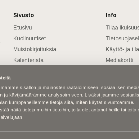
Sivusto
Info
Etusivu
Tilaa Ikuisu
Kuolinuutiset
Tietosuojase
t
Muistokirjoituksia
Käyttö- ja ti
Kalenterista
Mediakortti
Kuolema koskettaa
teitä
Asiantuntijoilta
mamme sisällön ja mainosten räätälöimiseen, sosiaalisen medi
Kuolleita
n ja kävijämäärämme analysoimiseen. Lisäksi jaamme sosiaali
alan kumppaneillemme tietoja siitä, miten käytät sivustoamme.
näitä tietoja muihin tietoihin, joita olet antanut heille tai joita 
palvelujaan.