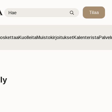
Search
Tilaa
for:
oskettaa
Kuolleita
Muistokirjoitukset
Kalenterista
Palve
ly