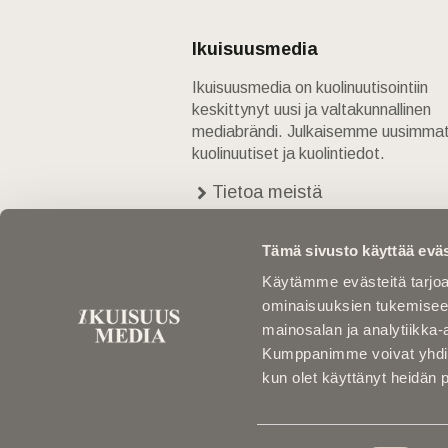
Ikuisuusmedia
Ikuisuusmedia on kuolinuutisointiin
keskittynyt uusi ja valtakunnallinen
mediabrändi. Julkaisemme uusimma
kuolinuutiset ja kuolintiedot.
Tietoa meistä
Anna palautetta
Yhteystiedot
Tämä sivusto käyttää eväs
Käytämme evästeitä tarjoa
ominaisuuksien tukemisee
mainosalan ja analytiikka-
Kumppanimme voivat yhdistää 
kun olet käyttänyt heidän 