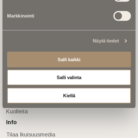
Tietoa meistä
Markkinointi
Anna palautetta
Yhteystiedot
Sivusto
Näytä tiedot
Etusivu
Kuolinuutiset
Salli kaikki
Muistokirjoituksia
Salli valinta
Kalenterista
Kuolema koskettaa
Kiellä
Asiantuntijoilta
Kuolleita
Info
Tilaa Ikuisuusmedia