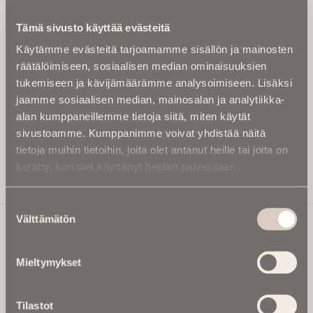
Kirjoita alle sähköpostiosoitteesi niin saat kaksi kertaa
Tämä sivusto käyttää evästeitä
kuukaudessa Ikuisuusmedian uutiskirjeen ja varmistat,
Käytämme evästeitä tarjoamamme sisällön ja mainosten
etteivät kiinnostavat artikkelit jää huomaamatta.
räätälöimiseen, sosiaalisen median ominaisuuksien
Uutiskirje on maksuton eikä se velvoita mihinkään.
tukemiseen ja kävijämäärämme analysoimiseen. Lisäksi
Kirjoita tähän sähköpostiosoite, johon haluat uutiskirjeen
jaamme sosiaalisen median, mainosalan ja analytiikka-
tulevan:
alan kumppaneillemme tietoja siitä, miten käytät
sivustoamme. Kumppanimme voivat yhdistää näitä
tietoja muihin tietoihin, joita olet antanut heille tai joita on
kerätty, kun olet käyttänyt heidän palvelujaan.
Tilaa Uutiskirje
Suostumuksen
Välttämätön
valinta
Ikuisuusmedia
Mieltymykset
Ikuisuusmedia on kuolinuutisointiin keskittynyt uusi ja
valtakunnallinen mediabrändi. Julkaisemme uusimmat
Tilastot
kuolinuutiset ja kuolintiedot.