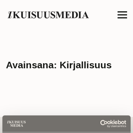
Avainsana:
Kirjallisuus
Tilaa uutiskirje - Pääset heti parhaiden
artikkelien pariin!