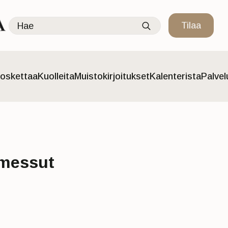
Search
Tilaa
for:
oskettaa
Kuolleita
Muistokirjoitukset
Kalenterista
Palve
amessut