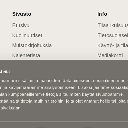
Sivusto
Info
Etusivu
Tilaa Ikuisu
Kuolinuutiset
Tietosuojase
t
Muistokirjoituksia
Käyttö- ja ti
Kalenterista
Mediakortti
Kuolema koskettaa
teitä
Asiantuntijoilta
mamme sisällön ja mainosten räätälöimiseen, sosiaalisen medi
Kuolleita
n ja kävijämäärämme analysoimiseen. Lisäksi jaamme sosiaali
alan kumppaneillemme tietoja siitä, miten käytät sivustoamme.
näitä tietoja muihin tietoihin, joita olet antanut heille tai joita 
palvelujaan.