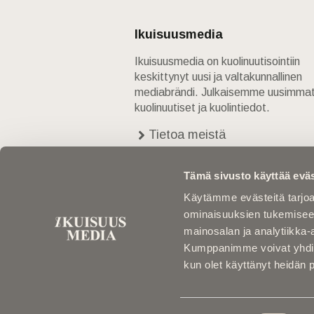
Ikuisuusmedia
Ikuisuusmedia on kuolinuutisointiin
keskittynyt uusi ja valtakunnallinen
mediabrändi. Julkaisemme uusimma
kuolinuutiset ja kuolintiedot.
Tietoa meistä
Anna palautetta
Yhteystiedot
Tämä sivusto käyttää eväs
Käytämme evästeitä tarjoa
ominaisuuksien tukemisee
mainosalan ja analytiikka-
Kumppanimme voivat yhdistää 
kun olet käyttänyt heidän 