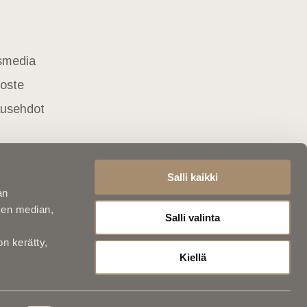
usmedia
loste
lausehdot
Salli kaikki
an
sen median,
Salli valinta
on kerätty,
Kiellä