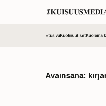
Etusivu
Kuolinuutiset
Kuolema k
Avainsana:
kirj