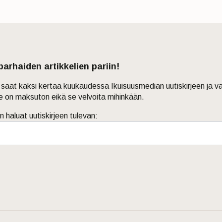
 parhaiden artikkelien pariin!
in saat kaksi kertaa kuukaudessa Ikuisuusmedian uutiskirjeen ja v
je on maksuton eikä se velvoita mihinkään.
n haluat uutiskirjeen tulevan: