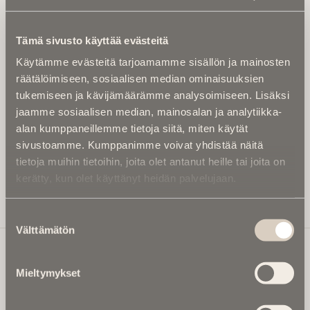
Tilaa uutiskirje - Pääset heti parhaiden
artikkelien pariin!
Tämä sivusto käyttää evästeitä
Kirjoita alle sähköpostiosoitteesi niin saat kaksi kertaa
Käytämme evästeitä tarjoamamme sisällön ja mainosten
kuukaudessa Ikuisuusmedian uutiskirjeen ja varmistat,
räätälöimiseen, sosiaalisen median ominaisuuksien
etteivät kiinnostavat artikkelit jää huomaamatta.
tukemiseen ja kävijämäärämme analysoimiseen. Lisäksi
Uutiskirje on maksuton eikä se velvoita mihinkään.
jaamme sosiaalisen median, mainosalan ja analytiikka-
Kirjoita tähän sähköpostiosoite, johon haluat uutiskirjeen
alan kumppaneillemme tietoja siitä, miten käytät
tulevan:
sivustoamme. Kumppanimme voivat yhdistää näitä
tietoja muihin tietoihin, joita olet antanut heille tai joita on
kerätty, kun olet käyttänyt heidän palvelujaan.
Tilaa Uutiskirje
Suostumuksen
Välttämätön
valinta
Mieltymykset
Ikuisuusmedia
Ikuisuusmedia on kuolinuutisointiin keskittynyt uusi ja