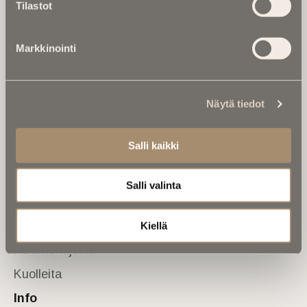
Tilastot
valtakunnallinen mediabrändi. Julkaisemme uusimmat
kuolinuutiset ja kuolintiedot.
Markkinointi
Tietoa meistä
Anna palautetta
Yhteystiedot
Sivusto
Näytä tiedot
Etusivu
Salli kaikki
Kuolinuutiset
Muistokirjoituksia
Salli valinta
Kalenterista
Kuolema koskettaa
Kiellä
Asiantuntijoilta
Kuolleita
Info