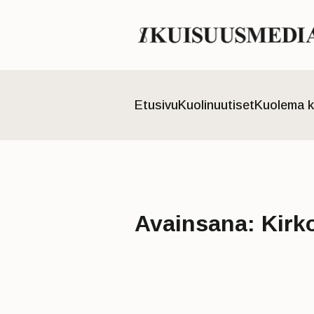
Etusivu
Kuolinuutiset
Kuolema k
Avainsana:
Kirk