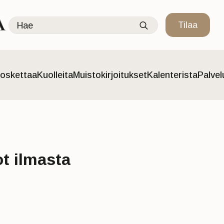
Search
Tilaa
for:
oskettaa
Kuolleita
Muistokirjoitukset
Kalenterista
Palve
ot ilmasta