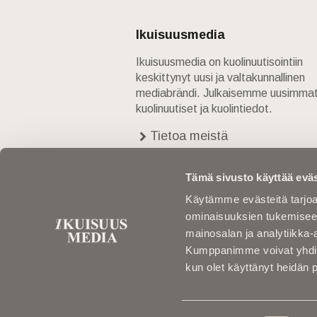
Ikuisuusmedia
Ikuisuusmedia on kuolinuutisointiin
keskittynyt uusi ja valtakunnallinen
mediabrändi. Julkaisemme uusimma
kuolinuutiset ja kuolintiedot.
Tietoa meistä
Anna palautetta
Yhteystiedot
Tämä sivusto käyttää eväs
Käytämme evästeitä tarjoa
ominaisuuksien tukemisee
mainosalan ja analytiikka-
Kumppanimme voivat yhdistää 
kun olet käyttänyt heidän 