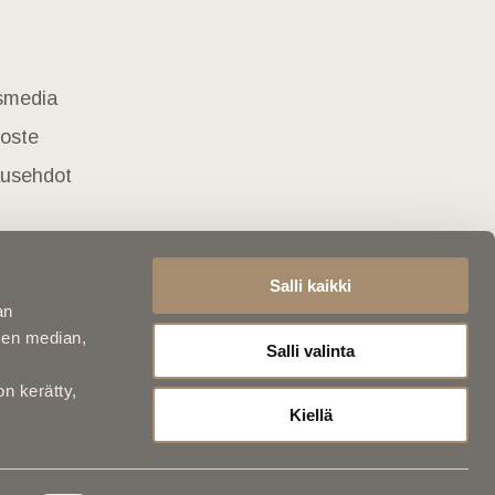
usmedia
loste
lausehdot
Salli kaikki
an
sen median,
Salli valinta
on kerätty,
Kiellä