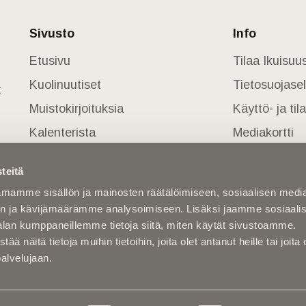
Sivusto
Info
Etusivu
Tilaa Ikuisu
Kuolinuutiset
Tietosuojase
t
Muistokirjoituksia
Käyttö- ja ti
Kalenterista
Mediakortti
Kuolema koskettaa
teitä
Asiantuntijoilta
mamme sisällön ja mainosten räätälöimiseen, sosiaalisen medi
Kuolleita
n ja kävijämäärämme analysoimiseen. Lisäksi jaamme sosiaali
alan kumppaneillemme tietoja siitä, miten käytät sivustoamme.
näitä tietoja muihin tietoihin, joita olet antanut heille tai joita 
palvelujaan.