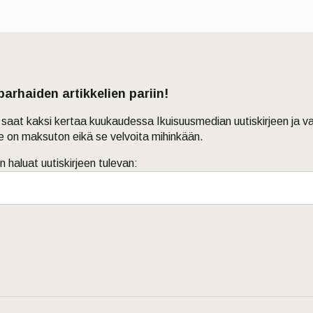
 parhaiden artikkelien pariin!
in saat kaksi kertaa kuukaudessa Ikuisuusmedian uutiskirjeen ja v
je on maksuton eikä se velvoita mihinkään.
n haluat uutiskirjeen tulevan: