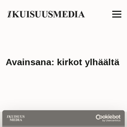
Avainsana:
kirkot ylhäältä
Tilaa uutiskirje - Pääset heti parhaiden
artikkelien pariin!