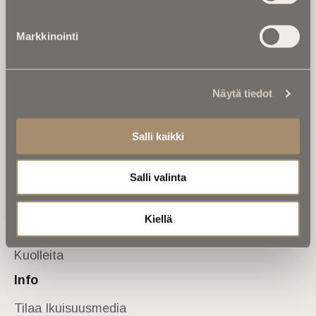
Tietoa meistä
Markkinointi
Anna palautetta
Yhteystiedot
Sivusto
Näytä tiedot
Etusivu
Kuolinuutiset
Salli kaikki
Muistokirjoituksia
Salli valinta
Kalenterista
Kuolema koskettaa
Kiellä
Asiantuntijoilta
Kuolleita
Info
Tilaa Ikuisuusmedia