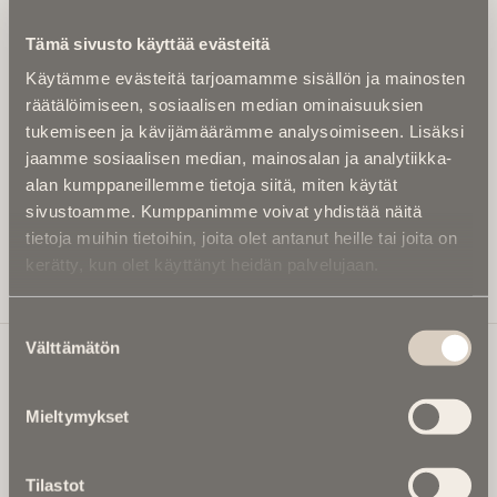
Kirjoita alle sähköpostiosoitteesi niin saat kaksi kertaa
Tämä sivusto käyttää evästeitä
kuukaudessa Ikuisuusmedian uutiskirjeen ja varmistat,
Käytämme evästeitä tarjoamamme sisällön ja mainosten
etteivät kiinnostavat artikkelit jää huomaamatta.
räätälöimiseen, sosiaalisen median ominaisuuksien
Uutiskirje on maksuton eikä se velvoita mihinkään.
tukemiseen ja kävijämäärämme analysoimiseen. Lisäksi
Kirjoita tähän sähköpostiosoite, johon haluat uutiskirjeen
jaamme sosiaalisen median, mainosalan ja analytiikka-
tulevan:
alan kumppaneillemme tietoja siitä, miten käytät
sivustoamme. Kumppanimme voivat yhdistää näitä
tietoja muihin tietoihin, joita olet antanut heille tai joita on
kerätty, kun olet käyttänyt heidän palvelujaan.
Tilaa Uutiskirje
Suostumuksen
Välttämätön
valinta
Ikuisuusmedia
Mieltymykset
Ikuisuusmedia on kuolinuutisointiin keskittynyt uusi ja
valtakunnallinen mediabrändi. Julkaisemme uusimmat
Tilastot
kuolinuutiset ja kuolintiedot.