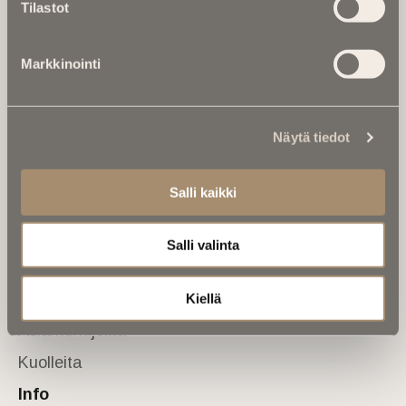
Tilastot
valtakunnallinen mediabrändi. Julkaisemme uusimmat
kuolinuutiset ja kuolintiedot.
Markkinointi
Tietoa meistä
Anna palautetta
Yhteystiedot
Sivusto
Näytä tiedot
Etusivu
Salli kaikki
Kuolinuutiset
Muistokirjoituksia
Salli valinta
Kalenterista
Kuolema koskettaa
Kiellä
Asiantuntijoilta
Kuolleita
Info