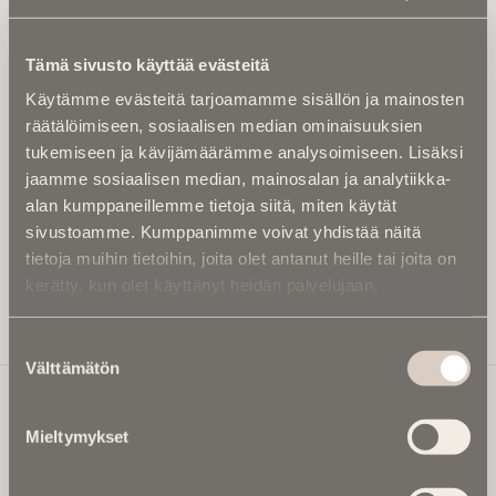
Tilaa uutiskirje - Pääset heti parhaiden
artikkelien pariin!
Tämä sivusto käyttää evästeitä
Kirjoita alle sähköpostiosoitteesi niin saat kaksi kertaa
Käytämme evästeitä tarjoamamme sisällön ja mainosten
kuukaudessa Ikuisuusmedian uutiskirjeen ja varmistat,
räätälöimiseen, sosiaalisen median ominaisuuksien
etteivät kiinnostavat artikkelit jää huomaamatta.
tukemiseen ja kävijämäärämme analysoimiseen. Lisäksi
Uutiskirje on maksuton eikä se velvoita mihinkään.
jaamme sosiaalisen median, mainosalan ja analytiikka-
Kirjoita tähän sähköpostiosoite, johon haluat uutiskirjeen
alan kumppaneillemme tietoja siitä, miten käytät
tulevan:
sivustoamme. Kumppanimme voivat yhdistää näitä
tietoja muihin tietoihin, joita olet antanut heille tai joita on
kerätty, kun olet käyttänyt heidän palvelujaan.
Tilaa Uutiskirje
Suostumuksen
Välttämätön
valinta
Mieltymykset
Ikuisuusmedia
Ikuisuusmedia on kuolinuutisointiin keskittynyt uusi ja