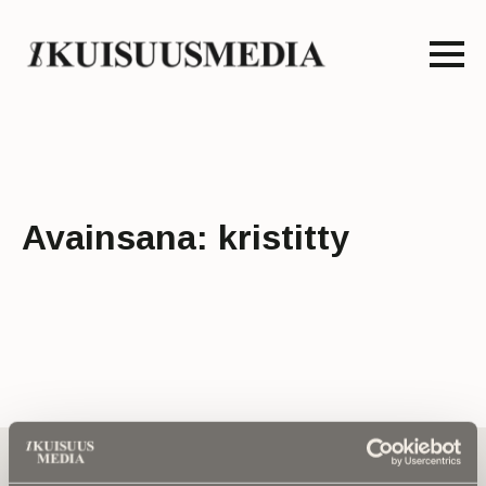
Avainsana:
kristitty
Tilaa uutiskirje - Pääset heti parhaiden
artikkelien pariin!