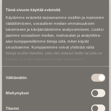
Kirjoita alle sähköpostiosoitteesi niin saat kaksi kertaa
Tämä sivusto käyttää evästeitä
kuukaudessa Ikuisuusmedian uutiskirjeen ja varmistat,
Käytämme evästeitä tarjoamamme sisällön ja mainosten
etteivät kiinnostavat artikkelit jää huomaamatta.
räätälöimiseen, sosiaalisen median ominaisuuksien
Uutiskirje on maksuton eikä se velvoita mihinkään.
tukemiseen ja kävijämäärämme analysoimiseen. Lisäksi
Kirjoita tähän sähköpostiosoite, johon haluat uutiskirjeen
jaamme sosiaalisen median, mainosalan ja analytiikka-
tulevan:
alan kumppaneillemme tietoja siitä, miten käytät
sivustoamme. Kumppanimme voivat yhdistää näitä
tietoja muihin tietoihin, joita olet antanut heille tai joita on
kerätty, kun olet käyttänyt heidän palvelujaan.
Tilaa Uutiskirje
Suostumuksen
Välttämätön
valinta
Ikuisuusmedia
Mieltymykset
Ikuisuusmedia on kuolinuutisointiin keskittynyt uusi ja
valtakunnallinen mediabrändi. Julkaisemme uusimmat
Tilastot
kuolinuutiset ja kuolintiedot.