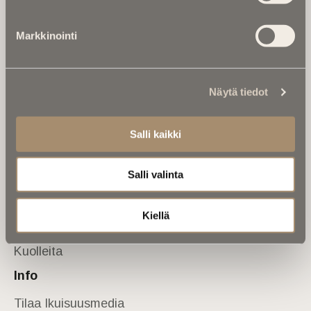
Tietoa meistä
Markkinointi
Anna palautetta
Yhteystiedot
Sivusto
Näytä tiedot
Etusivu
Kuolinuutiset
Salli kaikki
Muistokirjoituksia
Salli valinta
Kalenterista
Kuolema koskettaa
Kiellä
Asiantuntijoilta
Kuolleita
Info
Tilaa Ikuisuusmedia