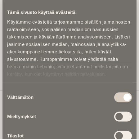
Kirjoita alle sähköpostiosoitteesi niin saat kaksi kertaa
Tämä sivusto käyttää evästeitä
kuukaudessa Ikuisuusmedian uutiskirjeen ja varmistat,
Käytämme evästeitä tarjoamamme sisällön ja mainosten
etteivät kiinnostavat artikkelit jää huomaamatta.
räätälöimiseen, sosiaalisen median ominaisuuksien
Uutiskirje on maksuton eikä se velvoita mihinkään.
tukemiseen ja kävijämäärämme analysoimiseen. Lisäksi
Kirjoita tähän sähköpostiosoite, johon haluat uutiskirjeen
jaamme sosiaalisen median, mainosalan ja analytiikka-
tulevan:
alan kumppaneillemme tietoja siitä, miten käytät
sivustoamme. Kumppanimme voivat yhdistää näitä
tietoja muihin tietoihin, joita olet antanut heille tai joita on
kerätty, kun olet käyttänyt heidän palvelujaan.
Tilaa Uutiskirje
Suostumuksen
Välttämätön
valinta
Ikuisuusmedia
Mieltymykset
Ikuisuusmedia on kuolinuutisointiin keskittynyt uusi ja
valtakunnallinen mediabrändi. Julkaisemme uusimmat
Tilastot
kuolinuutiset ja kuolintiedot.