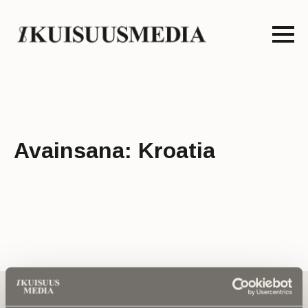
Avainsana:
Kroatia
Tilaa uutiskirje - Pääset heti parhaiden
artikkelien pariin!