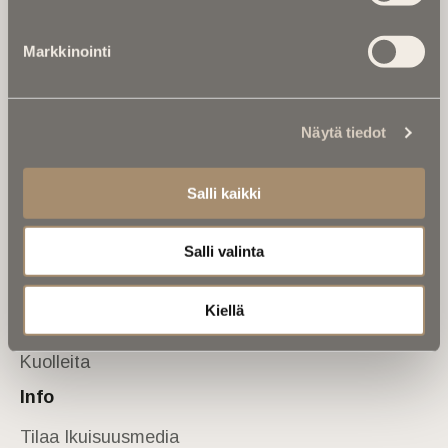
Tietoa meistä
Markkinointi
Anna palautetta
Yhteystiedot
Sivusto
Näytä tiedot
Etusivu
Kuolinuutiset
Salli kaikki
Muistokirjoituksia
Salli valinta
Kalenterista
Kuolema koskettaa
Kiellä
Asiantuntijoilta
Kuolleita
Info
Tilaa Ikuisuusmedia