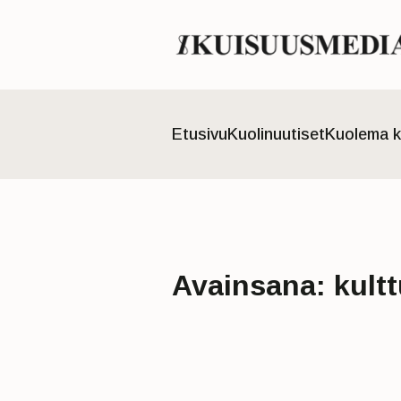
Etusivu
Kuolinuutiset
Kuolema k
Avainsana:
kult