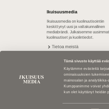
Ikuisuusmedia
Ikuisuusmedia on kuolinuutisointiin
keskittynyt uusi ja valtakunnallinen
mediabrändi. Julkaisemme uusimma
kuolinuutiset ja kuolintiedot.
Tietoa meistä
Anna palautetta
Yhteystiedot
Tämä sivusto käyttää eväs
Käytämme evästeitä tarjoa
ominaisuuksien tukemisee
mainosalan ja analytiikka-
Kumppanimme voivat yhdistää 
kun olet käyttänyt heidän 