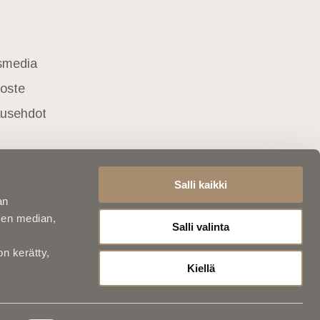
usmedia
loste
lausehdot
Salli kaikki
an
sen median,
Salli valinta
on kerätty,
Kiellä