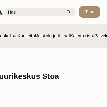
Search
Tilaa
for:
oskettaa
Kuolleita
Muistokirjoitukset
Kalenterista
Palve
tuurikeskus Stoa