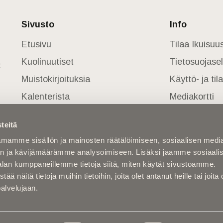
Sivusto
Info
Etusivu
Tilaa Ikuisu
Kuolinuutiset
Tietosuojase
t
Muistokirjoituksia
Käyttö- ja ti
Kalenterista
Mediakortti
Kuolema koskettaa
teitä
Asiantuntijoilta
mamme sisällön ja mainosten räätälöimiseen, sosiaalisen medi
Kuolleita
n ja kävijämäärämme analysoimiseen. Lisäksi jaamme sosiaali
alan kumppaneillemme tietoja siitä, miten käytät sivustoamme.
näitä tietoja muihin tietoihin, joita olet antanut heille tai joita 
palvelujaan.