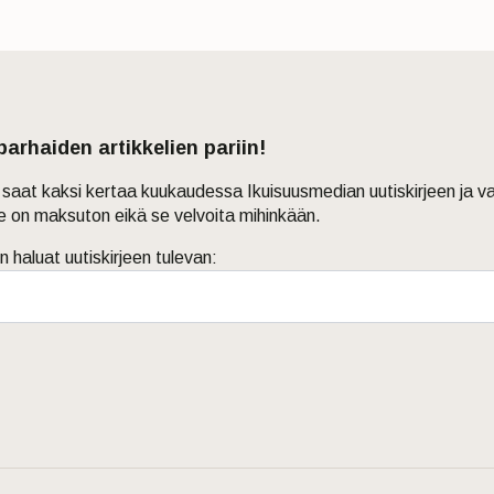
 parhaiden artikkelien pariin!
in saat kaksi kertaa kuukaudessa Ikuisuusmedian uutiskirjeen ja v
je on maksuton eikä se velvoita mihinkään.
n haluat uutiskirjeen tulevan: