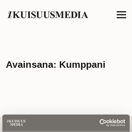
Avainsana:
Kumppani
Tilaa uutiskirje - Pääset heti parhaiden
artikkelien pariin!