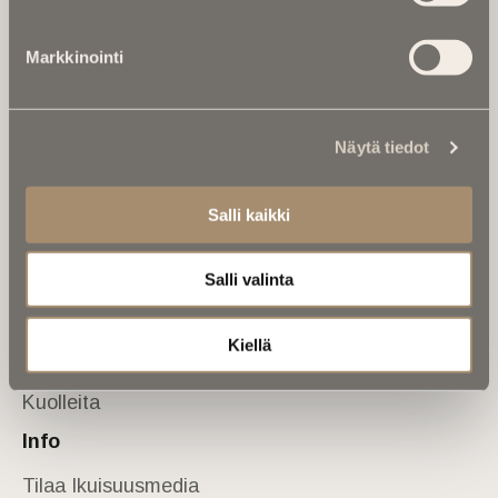
Tietoa meistä
Markkinointi
Anna palautetta
Yhteystiedot
Sivusto
Näytä tiedot
Etusivu
Kuolinuutiset
Salli kaikki
Muistokirjoituksia
Salli valinta
Kalenterista
Kuolema koskettaa
Kiellä
Asiantuntijoilta
Kuolleita
Info
Tilaa Ikuisuusmedia