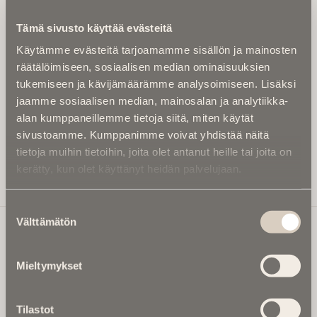
Kirjoita alle sähköpostiosoitteesi niin saat kaksi kertaa
Tämä sivusto käyttää evästeitä
kuukaudessa Ikuisuusmedian uutiskirjeen ja varmistat,
Käytämme evästeitä tarjoamamme sisällön ja mainosten
etteivät kiinnostavat artikkelit jää huomaamatta.
räätälöimiseen, sosiaalisen median ominaisuuksien
Uutiskirje on maksuton eikä se velvoita mihinkään.
tukemiseen ja kävijämäärämme analysoimiseen. Lisäksi
Kirjoita tähän sähköpostiosoite, johon haluat uutiskirjeen
jaamme sosiaalisen median, mainosalan ja analytiikka-
tulevan:
alan kumppaneillemme tietoja siitä, miten käytät
sivustoamme. Kumppanimme voivat yhdistää näitä
tietoja muihin tietoihin, joita olet antanut heille tai joita on
kerätty, kun olet käyttänyt heidän palvelujaan.
Tilaa Uutiskirje
Suostumuksen
Välttämätön
valinta
Ikuisuusmedia
Mieltymykset
Ikuisuusmedia on kuolinuutisointiin keskittynyt uusi ja
valtakunnallinen mediabrändi. Julkaisemme uusimmat
Tilastot
kuolinuutiset ja kuolintiedot.