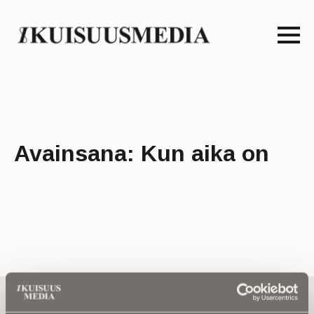
Avainsana:
Kun aika on
Tilaa uutiskirje - Pääset heti parhaiden
artikkelien pariin!