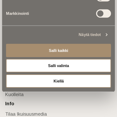
Tietoa meistä
Markkinointi
Anna palautetta
Yhteystiedot
Sivusto
Näytä tiedot
Etusivu
Kuolinuutiset
Salli kaikki
Muistokirjoituksia
Salli valinta
Kalenterista
Kuolema koskettaa
Kiellä
Asiantuntijoilta
Kuolleita
Info
Tilaa Ikuisuusmedia