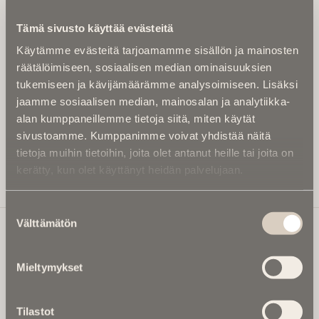
Kirjoita alle sähköpostiosoitteesi niin saat kaksi kertaa
Tämä sivusto käyttää evästeitä
kuukaudessa Ikuisuusmedian uutiskirjeen ja varmistat,
Käytämme evästeitä tarjoamamme sisällön ja mainosten
etteivät kiinnostavat artikkelit jää huomaamatta.
räätälöimiseen, sosiaalisen median ominaisuuksien
Uutiskirje on maksuton eikä se velvoita mihinkään.
tukemiseen ja kävijämäärämme analysoimiseen. Lisäksi
Kirjoita tähän sähköpostiosoite, johon haluat uutiskirjeen
jaamme sosiaalisen median, mainosalan ja analytiikka-
tulevan:
alan kumppaneillemme tietoja siitä, miten käytät
sivustoamme. Kumppanimme voivat yhdistää näitä
tietoja muihin tietoihin, joita olet antanut heille tai joita on
kerätty, kun olet käyttänyt heidän palvelujaan.
Tilaa Uutiskirje
Suostumuksen
Välttämätön
valinta
Ikuisuusmedia
Mieltymykset
Ikuisuusmedia on kuolinuutisointiin keskittynyt uusi ja
valtakunnallinen mediabrändi. Julkaisemme uusimmat
Tilastot
kuolinuutiset ja kuolintiedot.