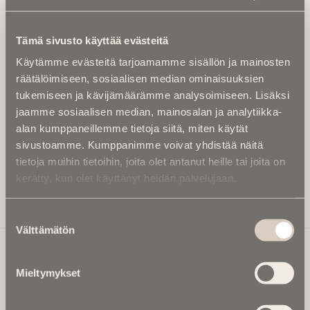
Tilaa uutiskirje - Pääset heti parhaiden
artikkelien pariin!
Tämä sivusto käyttää evästeitä
Kirjoita alle sähköpostiosoitteesi niin saat kaksi kertaa
Käytämme evästeitä tarjoamamme sisällön ja mainosten
kuukaudessa Ikuisuusmedian uutiskirjeen ja varmistat,
räätälöimiseen, sosiaalisen median ominaisuuksien
etteivät kiinnostavat artikkelit jää huomaamatta.
tukemiseen ja kävijämäärämme analysoimiseen. Lisäksi
Uutiskirje on maksuton eikä se velvoita mihinkään.
jaamme sosiaalisen median, mainosalan ja analytiikka-
Kirjoita tähän sähköpostiosoite, johon haluat uutiskirjeen
alan kumppaneillemme tietoja siitä, miten käytät
tulevan:
sivustoamme. Kumppanimme voivat yhdistää näitä
tietoja muihin tietoihin, joita olet antanut heille tai joita on
kerätty, kun olet käyttänyt heidän palvelujaan.
Tilaa Uutiskirje
Suostumuksen
Välttämätön
valinta
Mieltymykset
Ikuisuusmedia
Ikuisuusmedia on kuolinuutisointiin keskittynyt uusi ja