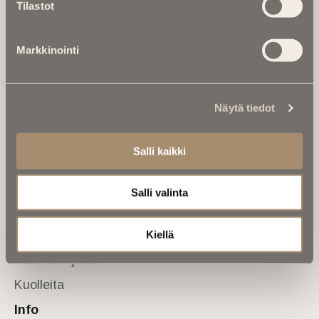
Tilastot
valtakunnallinen mediabrändi. Julkaisemme uusimmat
kuolinuutiset ja kuolintiedot.
Markkinointi
Tietoa meistä
Anna palautetta
Yhteystiedot
Sivusto
Näytä tiedot
Etusivu
Salli kaikki
Kuolinuutiset
Muistokirjoituksia
Salli valinta
Kalenterista
Kuolema koskettaa
Kiellä
Asiantuntijoilta
Kuolleita
Info