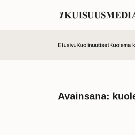
Etusivu
Kuolinuutiset
Kuolema k
Avainsana:
kuol