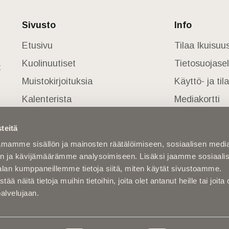
Sivusto
Info
Etusivu
Tilaa Ikuisu
Kuolinuutiset
Tietosuojase
t
Muistokirjoituksia
Käyttö- ja ti
Kalenterista
Mediakortti
Kuolema koskettaa
teitä
Asiantuntijoilta
mamme sisällön ja mainosten räätälöimiseen, sosiaalisen medi
Kuolleita
n ja kävijämäärämme analysoimiseen. Lisäksi jaamme sosiaali
alan kumppaneillemme tietoja siitä, miten käytät sivustoamme.
näitä tietoja muihin tietoihin, joita olet antanut heille tai joita 
palvelujaan.