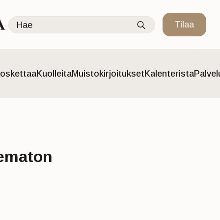
Search
Tilaa
for:
oskettaa
Kuolleita
Muistokirjoitukset
Kalenterista
Palve
ematon