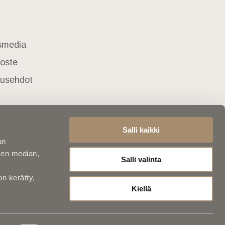
usmedia
loste
lausehdot
Salli kaikki
an
sen median,
Salli valinta
on kerätty,
Kiellä