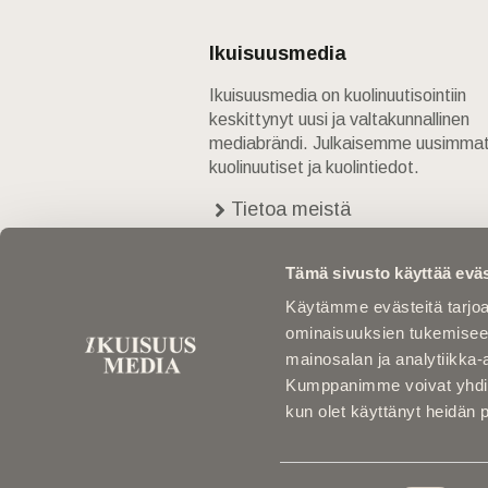
Ikuisuusmedia
Ikuisuusmedia on kuolinuutisointiin
keskittynyt uusi ja valtakunnallinen
mediabrändi. Julkaisemme uusimma
kuolinuutiset ja kuolintiedot.
Tietoa meistä
Anna palautetta
Yhteystiedot
Tämä sivusto käyttää eväs
Käytämme evästeitä tarjoa
ominaisuuksien tukemisee
mainosalan ja analytiikka-
Kumppanimme voivat yhdistää 
kun olet käyttänyt heidän 