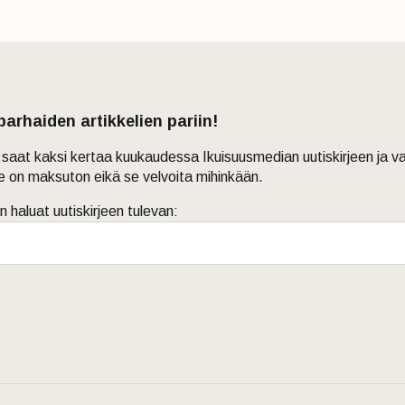
 parhaiden artikkelien pariin!
in saat kaksi kertaa kuukaudessa Ikuisuusmedian uutiskirjeen ja v
je on maksuton eikä se velvoita mihinkään.
n haluat uutiskirjeen tulevan: