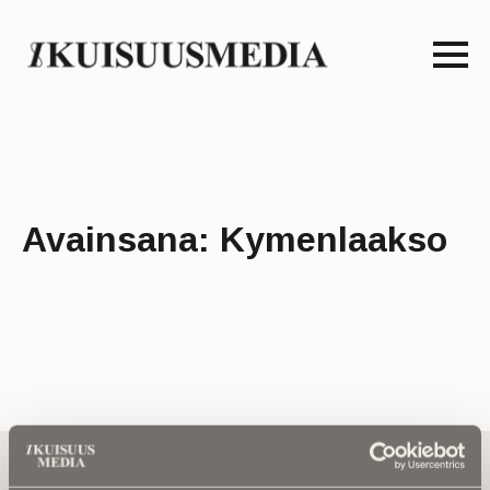
Avainsana:
Kymenlaakso
Tilaa uutiskirje - Pääset heti parhaiden
artikkelien pariin!