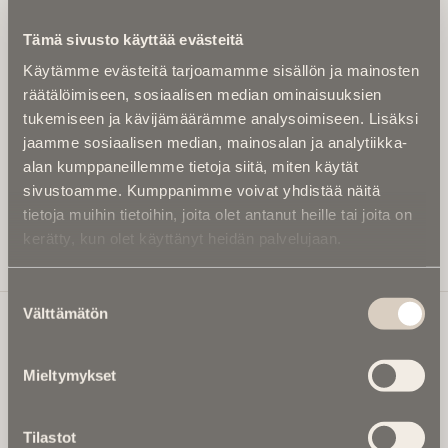
Kirjoita alle sähköpostiosoitteesi niin saat kaksi kertaa
Tämä sivusto käyttää evästeitä
kuukaudessa Ikuisuusmedian uutiskirjeen ja varmistat,
Käytämme evästeitä tarjoamamme sisällön ja mainosten
etteivät kiinnostavat artikkelit jää huomaamatta.
räätälöimiseen, sosiaalisen median ominaisuuksien
Uutiskirje on maksuton eikä se velvoita mihinkään.
tukemiseen ja kävijämäärämme analysoimiseen. Lisäksi
Kirjoita tähän sähköpostiosoite, johon haluat uutiskirjeen
jaamme sosiaalisen median, mainosalan ja analytiikka-
tulevan:
alan kumppaneillemme tietoja siitä, miten käytät
sivustoamme. Kumppanimme voivat yhdistää näitä
tietoja muihin tietoihin, joita olet antanut heille tai joita on
kerätty, kun olet käyttänyt heidän palvelujaan.
Tilaa Uutiskirje
Suostumuksen
Välttämätön
valinta
Ikuisuusmedia
Mieltymykset
Ikuisuusmedia on kuolinuutisointiin keskittynyt uusi ja
valtakunnallinen mediabrändi. Julkaisemme uusimmat
Tilastot
kuolinuutiset ja kuolintiedot.