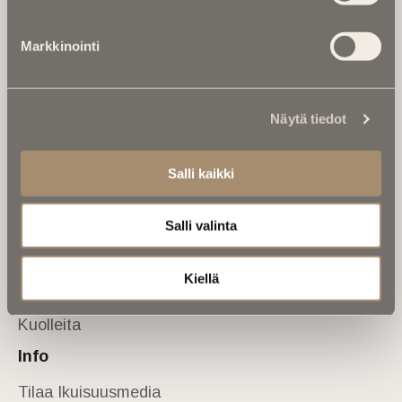
Tietoa meistä
Markkinointi
Anna palautetta
Yhteystiedot
Sivusto
Näytä tiedot
Etusivu
Kuolinuutiset
Salli kaikki
Muistokirjoituksia
Salli valinta
Kalenterista
Kuolema koskettaa
Kiellä
Asiantuntijoilta
Kuolleita
Info
Tilaa Ikuisuusmedia