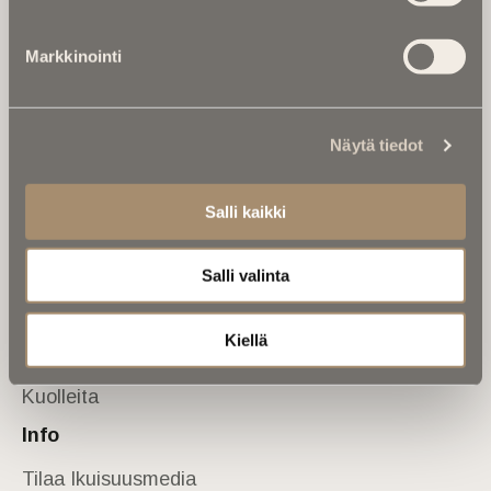
Tietoa meistä
Markkinointi
Anna palautetta
Yhteystiedot
Sivusto
Näytä tiedot
Etusivu
Kuolinuutiset
Salli kaikki
Muistokirjoituksia
Salli valinta
Kalenterista
Kuolema koskettaa
Kiellä
Asiantuntijoilta
Kuolleita
Info
Tilaa Ikuisuusmedia