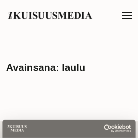
Avainsana:
laulu
Tilaa uutiskirje - Pääset heti parhaiden
artikkelien pariin!