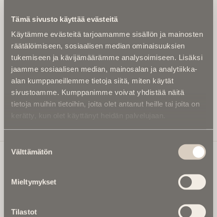
Kirjoita alle sähköpostiosoitteesi niin saat kaksi kertaa
Tämä sivusto käyttää evästeitä
kuukaudessa Ikuisuusmedian uutiskirjeen ja varmistat,
Käytämme evästeitä tarjoamamme sisällön ja mainosten
etteivät kiinnostavat artikkelit jää huomaamatta.
räätälöimiseen, sosiaalisen median ominaisuuksien
Uutiskirje on maksuton eikä se velvoita mihinkään.
tukemiseen ja kävijämäärämme analysoimiseen. Lisäksi
Kirjoita tähän sähköpostiosoite, johon haluat uutiskirjeen
jaamme sosiaalisen median, mainosalan ja analytiikka-
tulevan:
alan kumppaneillemme tietoja siitä, miten käytät
sivustoamme. Kumppanimme voivat yhdistää näitä
tietoja muihin tietoihin, joita olet antanut heille tai joita on
kerätty, kun olet käyttänyt heidän palvelujaan.
Tilaa Uutiskirje
Suostumuksen
Välttämätön
valinta
Ikuisuusmedia
Mieltymykset
Ikuisuusmedia on kuolinuutisointiin keskittynyt uusi ja
valtakunnallinen mediabrändi. Julkaisemme uusimmat
Tilastot
kuolinuutiset ja kuolintiedot.