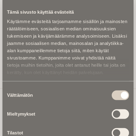
Kirjoita alle sähköpostiosoitteesi niin saat kaksi kertaa
Tämä sivusto käyttää evästeitä
kuukaudessa Ikuisuusmedian uutiskirjeen ja varmistat,
Käytämme evästeitä tarjoamamme sisällön ja mainosten
etteivät kiinnostavat artikkelit jää huomaamatta.
räätälöimiseen, sosiaalisen median ominaisuuksien
Uutiskirje on maksuton eikä se velvoita mihinkään.
tukemiseen ja kävijämäärämme analysoimiseen. Lisäksi
Kirjoita tähän sähköpostiosoite, johon haluat uutiskirjeen
jaamme sosiaalisen median, mainosalan ja analytiikka-
tulevan:
alan kumppaneillemme tietoja siitä, miten käytät
sivustoamme. Kumppanimme voivat yhdistää näitä
tietoja muihin tietoihin, joita olet antanut heille tai joita on
kerätty, kun olet käyttänyt heidän palvelujaan.
Tilaa Uutiskirje
Suostumuksen
Välttämätön
valinta
Ikuisuusmedia
Mieltymykset
Ikuisuusmedia on kuolinuutisointiin keskittynyt uusi ja
valtakunnallinen mediabrändi. Julkaisemme uusimmat
Tilastot
kuolinuutiset ja kuolintiedot.