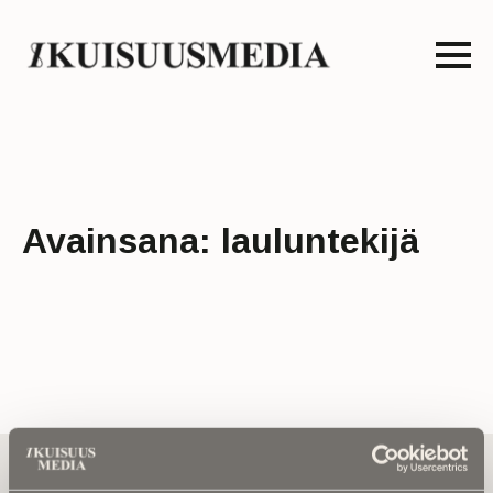
Avainsana:
lauluntekijä
Tilaa uutiskirje - Pääset heti parhaiden
artikkelien pariin!