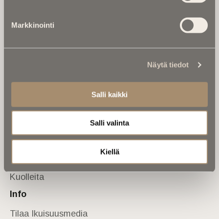
Tietoa meistä
Markkinointi
Anna palautetta
Yhteystiedot
Sivusto
Näytä tiedot
Etusivu
Kuolinuutiset
Salli kaikki
Muistokirjoituksia
Salli valinta
Kalenterista
Kuolema koskettaa
Kiellä
Asiantuntijoilta
Kuolleita
Info
Tilaa Ikuisuusmedia