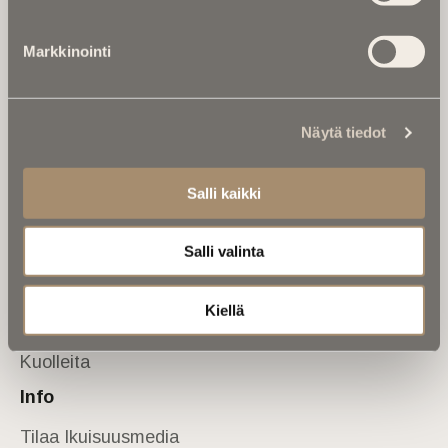
Tietoa meistä
Markkinointi
Anna palautetta
Yhteystiedot
Sivusto
Näytä tiedot
Etusivu
Kuolinuutiset
Salli kaikki
Muistokirjoituksia
Salli valinta
Kalenterista
Kuolema koskettaa
Kiellä
Asiantuntijoilta
Kuolleita
Info
Tilaa Ikuisuusmedia