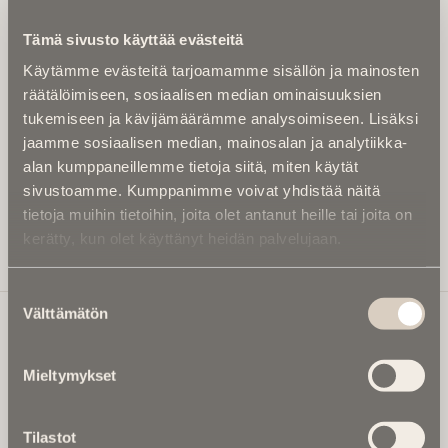
Kirjoita alle sähköpostiosoitteesi niin saat kaksi kertaa
Tämä sivusto käyttää evästeitä
kuukaudessa Ikuisuusmedian uutiskirjeen ja varmistat,
Käytämme evästeitä tarjoamamme sisällön ja mainosten
etteivät kiinnostavat artikkelit jää huomaamatta.
räätälöimiseen, sosiaalisen median ominaisuuksien
Uutiskirje on maksuton eikä se velvoita mihinkään.
tukemiseen ja kävijämäärämme analysoimiseen. Lisäksi
Kirjoita tähän sähköpostiosoite, johon haluat uutiskirjeen
jaamme sosiaalisen median, mainosalan ja analytiikka-
tulevan:
alan kumppaneillemme tietoja siitä, miten käytät
sivustoamme. Kumppanimme voivat yhdistää näitä
tietoja muihin tietoihin, joita olet antanut heille tai joita on
kerätty, kun olet käyttänyt heidän palvelujaan.
Tilaa Uutiskirje
Suostumuksen
Välttämätön
valinta
Ikuisuusmedia
Mieltymykset
Ikuisuusmedia on kuolinuutisointiin keskittynyt uusi ja
valtakunnallinen mediabrändi. Julkaisemme uusimmat
Tilastot
kuolinuutiset ja kuolintiedot.