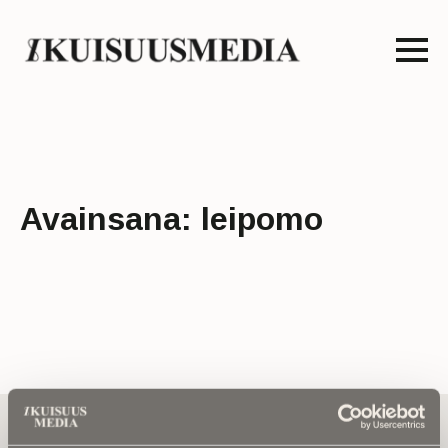
Avainsana:
leipomo
Tilaa uutiskirje - Pääset heti parhaiden
artikkelien pariin!