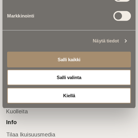
Tietoa meistä
Markkinointi
Anna palautetta
Yhteystiedot
Sivusto
Näytä tiedot
Etusivu
Kuolinuutiset
Salli kaikki
Muistokirjoituksia
Salli valinta
Kalenterista
Kuolema koskettaa
Kiellä
Asiantuntijoilta
Kuolleita
Info
Tilaa Ikuisuusmedia