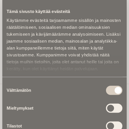
Kirjoita alle sähköpostiosoitteesi niin saat kaksi kertaa
Tämä sivusto käyttää evästeitä
kuukaudessa Ikuisuusmedian uutiskirjeen ja varmistat,
Käytämme evästeitä tarjoamamme sisällön ja mainosten
etteivät kiinnostavat artikkelit jää huomaamatta.
räätälöimiseen, sosiaalisen median ominaisuuksien
Uutiskirje on maksuton eikä se velvoita mihinkään.
tukemiseen ja kävijämäärämme analysoimiseen. Lisäksi
Kirjoita tähän sähköpostiosoite, johon haluat uutiskirjeen
jaamme sosiaalisen median, mainosalan ja analytiikka-
tulevan:
alan kumppaneillemme tietoja siitä, miten käytät
sivustoamme. Kumppanimme voivat yhdistää näitä
tietoja muihin tietoihin, joita olet antanut heille tai joita on
kerätty, kun olet käyttänyt heidän palvelujaan.
Tilaa Uutiskirje
Suostumuksen
Välttämätön
valinta
Ikuisuusmedia
Mieltymykset
Ikuisuusmedia on kuolinuutisointiin keskittynyt uusi ja
valtakunnallinen mediabrändi. Julkaisemme uusimmat
Tilastot
kuolinuutiset ja kuolintiedot.