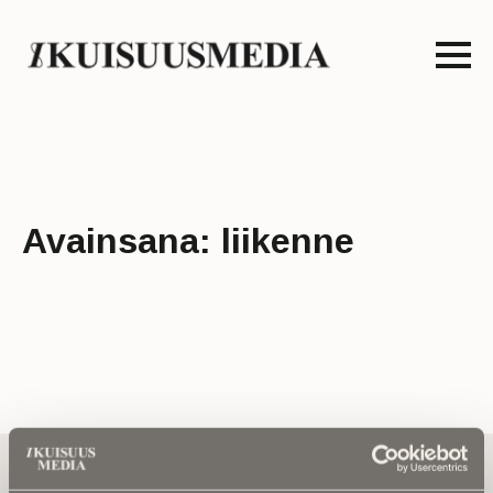
Avainsana:
liikenne
Tilaa uutiskirje - Pääset heti parhaiden
artikkelien pariin!