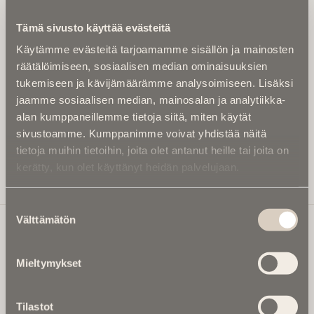
Kirjoita alle sähköpostiosoitteesi niin saat kaksi kertaa
Tämä sivusto käyttää evästeitä
kuukaudessa Ikuisuusmedian uutiskirjeen ja varmistat,
Käytämme evästeitä tarjoamamme sisällön ja mainosten
etteivät kiinnostavat artikkelit jää huomaamatta.
räätälöimiseen, sosiaalisen median ominaisuuksien
Uutiskirje on maksuton eikä se velvoita mihinkään.
tukemiseen ja kävijämäärämme analysoimiseen. Lisäksi
Kirjoita tähän sähköpostiosoite, johon haluat uutiskirjeen
jaamme sosiaalisen median, mainosalan ja analytiikka-
tulevan:
alan kumppaneillemme tietoja siitä, miten käytät
sivustoamme. Kumppanimme voivat yhdistää näitä
tietoja muihin tietoihin, joita olet antanut heille tai joita on
kerätty, kun olet käyttänyt heidän palvelujaan.
Tilaa Uutiskirje
Suostumuksen
Välttämätön
valinta
Ikuisuusmedia
Mieltymykset
Ikuisuusmedia on kuolinuutisointiin keskittynyt uusi ja
valtakunnallinen mediabrändi. Julkaisemme uusimmat
Tilastot
kuolinuutiset ja kuolintiedot.