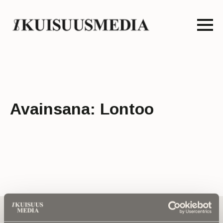
Avainsana:
Lontoo
Tilaa uutiskirje - Pääset heti parhaiden
artikkelien pariin!