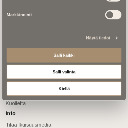
Tietoa meistä
Markkinointi
Anna palautetta
Yhteystiedot
Sivusto
Näytä tiedot
Etusivu
Kuolinuutiset
Salli kaikki
Muistokirjoituksia
Salli valinta
Kalenterista
Kuolema koskettaa
Kiellä
Asiantuntijoilta
Kuolleita
Info
Tilaa Ikuisuusmedia