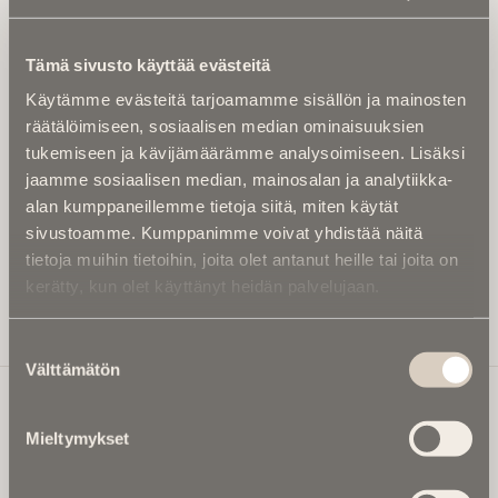
Tilaa uutiskirje - Pääset heti parhaiden
artikkelien pariin!
Tämä sivusto käyttää evästeitä
Kirjoita alle sähköpostiosoitteesi niin saat kaksi kertaa
Käytämme evästeitä tarjoamamme sisällön ja mainosten
kuukaudessa Ikuisuusmedian uutiskirjeen ja varmistat,
räätälöimiseen, sosiaalisen median ominaisuuksien
etteivät kiinnostavat artikkelit jää huomaamatta.
tukemiseen ja kävijämäärämme analysoimiseen. Lisäksi
Uutiskirje on maksuton eikä se velvoita mihinkään.
jaamme sosiaalisen median, mainosalan ja analytiikka-
Kirjoita tähän sähköpostiosoite, johon haluat uutiskirjeen
alan kumppaneillemme tietoja siitä, miten käytät
tulevan:
sivustoamme. Kumppanimme voivat yhdistää näitä
tietoja muihin tietoihin, joita olet antanut heille tai joita on
kerätty, kun olet käyttänyt heidän palvelujaan.
Tilaa Uutiskirje
Suostumuksen
Välttämätön
valinta
Mieltymykset
Ikuisuusmedia
Ikuisuusmedia on kuolinuutisointiin keskittynyt uusi ja