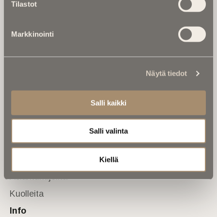
Tilastot
valtakunnallinen mediabrändi. Julkaisemme uusimmat
kuolinuutiset ja kuolintiedot.
Markkinointi
Tietoa meistä
Anna palautetta
Yhteystiedot
Sivusto
Näytä tiedot
Etusivu
Salli kaikki
Kuolinuutiset
Muistokirjoituksia
Salli valinta
Kalenterista
Kuolema koskettaa
Kiellä
Asiantuntijoilta
Kuolleita
Info