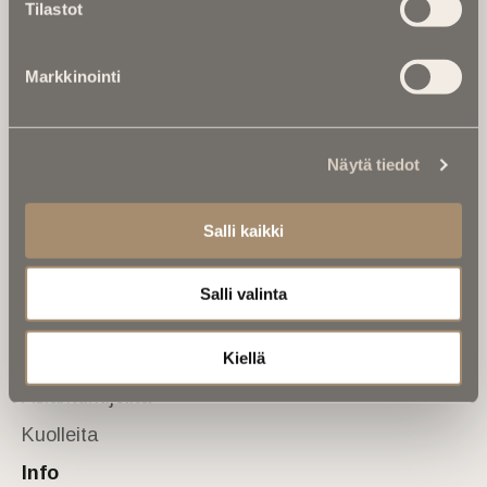
Tilastot
valtakunnallinen mediabrändi. Julkaisemme uusimmat
kuolinuutiset ja kuolintiedot.
Markkinointi
Tietoa meistä
Anna palautetta
Yhteystiedot
Sivusto
Näytä tiedot
Etusivu
Salli kaikki
Kuolinuutiset
Muistokirjoituksia
Salli valinta
Kalenterista
Kuolema koskettaa
Kiellä
Asiantuntijoilta
Kuolleita
Info