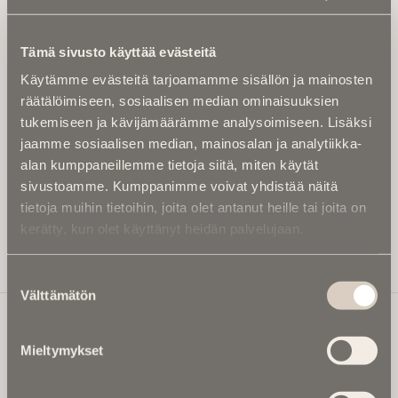
Tilaa uutiskirje - Pääset heti parhaiden
artikkelien pariin!
Tämä sivusto käyttää evästeitä
Kirjoita alle sähköpostiosoitteesi niin saat kaksi kertaa
Käytämme evästeitä tarjoamamme sisällön ja mainosten
kuukaudessa Ikuisuusmedian uutiskirjeen ja varmistat,
räätälöimiseen, sosiaalisen median ominaisuuksien
etteivät kiinnostavat artikkelit jää huomaamatta.
tukemiseen ja kävijämäärämme analysoimiseen. Lisäksi
Uutiskirje on maksuton eikä se velvoita mihinkään.
jaamme sosiaalisen median, mainosalan ja analytiikka-
Kirjoita tähän sähköpostiosoite, johon haluat uutiskirjeen
alan kumppaneillemme tietoja siitä, miten käytät
tulevan:
sivustoamme. Kumppanimme voivat yhdistää näitä
tietoja muihin tietoihin, joita olet antanut heille tai joita on
kerätty, kun olet käyttänyt heidän palvelujaan.
Tilaa Uutiskirje
Suostumuksen
Välttämätön
valinta
Mieltymykset
Ikuisuusmedia
Ikuisuusmedia on kuolinuutisointiin keskittynyt uusi ja