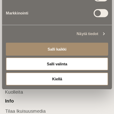
Tietoa meistä
Markkinointi
Anna palautetta
Yhteystiedot
Sivusto
Näytä tiedot
Etusivu
Kuolinuutiset
Salli kaikki
Muistokirjoituksia
Salli valinta
Kalenterista
Kuolema koskettaa
Kiellä
Asiantuntijoilta
Kuolleita
Info
Tilaa Ikuisuusmedia