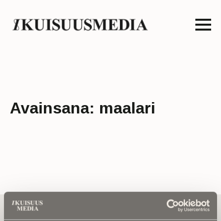
Avainsana:
maalari
Tilaa uutiskirje - Pääset heti parhaiden
artikkelien pariin!