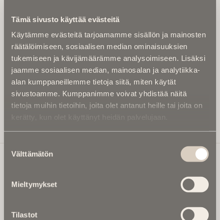
Kirjoita alle sähköpostiosoitteesi niin saat kaksi kertaa
Tämä sivusto käyttää evästeitä
kuukaudessa Ikuisuusmedian uutiskirjeen ja varmistat,
Käytämme evästeitä tarjoamamme sisällön ja mainosten
etteivät kiinnostavat artikkelit jää huomaamatta.
räätälöimiseen, sosiaalisen median ominaisuuksien
Uutiskirje on maksuton eikä se velvoita mihinkään.
tukemiseen ja kävijämäärämme analysoimiseen. Lisäksi
Kirjoita tähän sähköpostiosoite, johon haluat uutiskirjeen
jaamme sosiaalisen median, mainosalan ja analytiikka-
tulevan:
alan kumppaneillemme tietoja siitä, miten käytät
sivustoamme. Kumppanimme voivat yhdistää näitä
tietoja muihin tietoihin, joita olet antanut heille tai joita on
kerätty, kun olet käyttänyt heidän palvelujaan.
Tilaa Uutiskirje
Suostumuksen
Välttämätön
valinta
Ikuisuusmedia
Mieltymykset
Ikuisuusmedia on kuolinuutisointiin keskittynyt uusi ja
valtakunnallinen mediabrändi. Julkaisemme uusimmat
Tilastot
kuolinuutiset ja kuolintiedot.