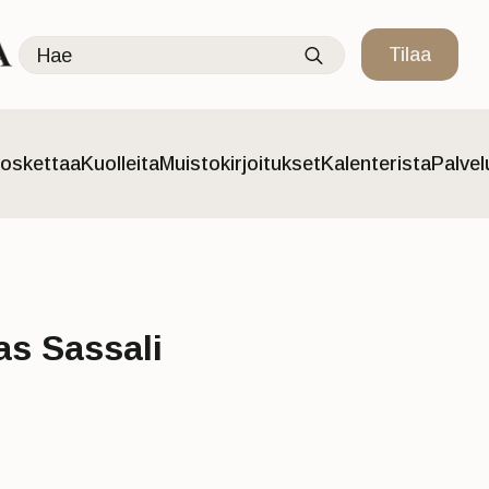
Search
Tilaa
for:
oskettaa
Kuolleita
Muistokirjoitukset
Kalenterista
Palve
as Sassali