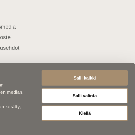
usmedia
loste
lausehdot
Salli kaikki
an
sen median,
Salli valinta
on kerätty,
Kiellä