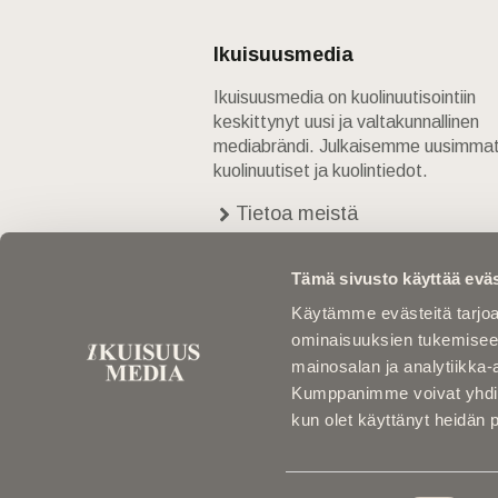
Ikuisuusmedia
Ikuisuusmedia on kuolinuutisointiin
keskittynyt uusi ja valtakunnallinen
mediabrändi. Julkaisemme uusimma
kuolinuutiset ja kuolintiedot.
Tietoa meistä
Anna palautetta
Yhteystiedot
Tämä sivusto käyttää eväs
Käytämme evästeitä tarjoa
ominaisuuksien tukemisee
mainosalan ja analytiikka-
Kumppanimme voivat yhdistää 
kun olet käyttänyt heidän 