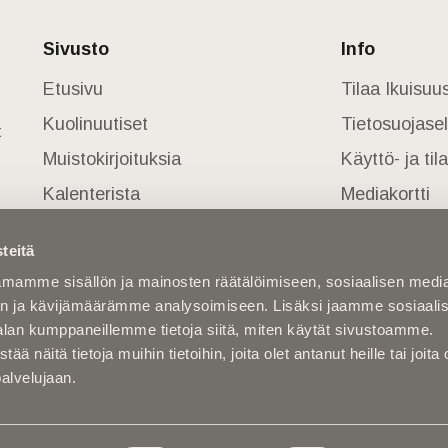
Sivusto
Info
Etusivu
Tilaa Ikuisu
Kuolinuutiset
Tietosuojase
t
Muistokirjoituksia
Käyttö- ja ti
Kalenterista
Mediakortti
Kuolema koskettaa
teitä
Asiantuntijoilta
mamme sisällön ja mainosten räätälöimiseen, sosiaalisen medi
Kuolleita
n ja kävijämäärämme analysoimiseen. Lisäksi jaamme sosiaali
alan kumppaneillemme tietoja siitä, miten käytät sivustoamme.
näitä tietoja muihin tietoihin, joita olet antanut heille tai joita 
palvelujaan.