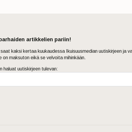
 parhaiden artikkelien pariin!
in saat kaksi kertaa kuukaudessa Ikuisuusmedian uutiskirjeen ja v
je on maksuton eikä se velvoita mihinkään.
n haluat uutiskirjeen tulevan: