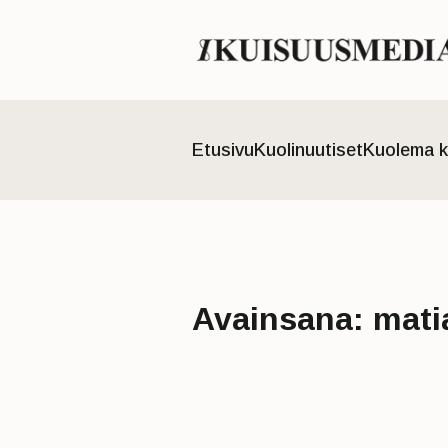
Etusivu
Kuolinuutiset
Kuolema k
Avainsana:
mati