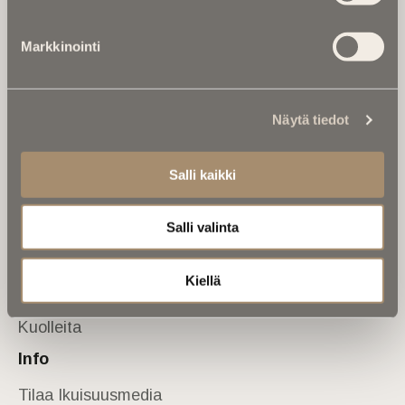
Tietoa meistä
Markkinointi
Anna palautetta
Yhteystiedot
Sivusto
Näytä tiedot
Etusivu
Kuolinuutiset
Salli kaikki
Muistokirjoituksia
Salli valinta
Kalenterista
Kuolema koskettaa
Kiellä
Asiantuntijoilta
Kuolleita
Info
Tilaa Ikuisuusmedia