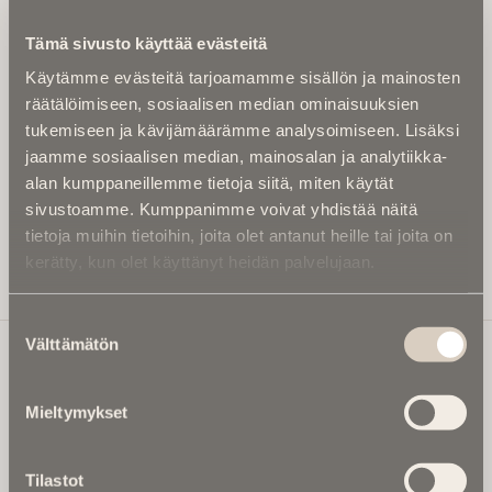
Kirjoita alle sähköpostiosoitteesi niin saat kaksi kertaa
Tämä sivusto käyttää evästeitä
kuukaudessa Ikuisuusmedian uutiskirjeen ja varmistat,
Käytämme evästeitä tarjoamamme sisällön ja mainosten
etteivät kiinnostavat artikkelit jää huomaamatta.
räätälöimiseen, sosiaalisen median ominaisuuksien
Uutiskirje on maksuton eikä se velvoita mihinkään.
tukemiseen ja kävijämäärämme analysoimiseen. Lisäksi
Kirjoita tähän sähköpostiosoite, johon haluat uutiskirjeen
jaamme sosiaalisen median, mainosalan ja analytiikka-
tulevan:
alan kumppaneillemme tietoja siitä, miten käytät
sivustoamme. Kumppanimme voivat yhdistää näitä
tietoja muihin tietoihin, joita olet antanut heille tai joita on
kerätty, kun olet käyttänyt heidän palvelujaan.
Tilaa Uutiskirje
Suostumuksen
Välttämätön
valinta
Ikuisuusmedia
Mieltymykset
Ikuisuusmedia on kuolinuutisointiin keskittynyt uusi ja
valtakunnallinen mediabrändi. Julkaisemme uusimmat
Tilastot
kuolinuutiset ja kuolintiedot.