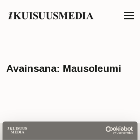
Avainsana:
Mausoleumi
Tilaa uutiskirje - Pääset heti parhaiden
artikkelien pariin!