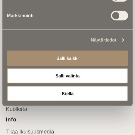
Tietoa meistä
Markkinointi
Anna palautetta
Yhteystiedot
Sivusto
Näytä tiedot
Etusivu
Kuolinuutiset
Salli kaikki
Muistokirjoituksia
Salli valinta
Kalenterista
Kuolema koskettaa
Kiellä
Asiantuntijoilta
Kuolleita
Info
Tilaa Ikuisuusmedia