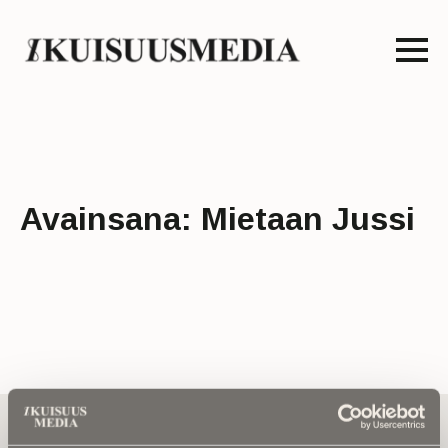
Avainsana:
Mietaan Jussi
Tilaa uutiskirje - Pääset heti parhaiden
artikkelien pariin!