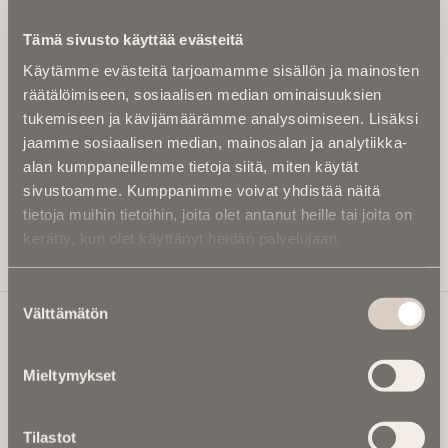
Kirjoita alle sähköpostiosoitteesi niin saat kaksi kertaa
Tämä sivusto käyttää evästeitä
kuukaudessa Ikuisuusmedian uutiskirjeen ja varmistat,
Käytämme evästeitä tarjoamamme sisällön ja mainosten
etteivät kiinnostavat artikkelit jää huomaamatta.
räätälöimiseen, sosiaalisen median ominaisuuksien
Uutiskirje on maksuton eikä se velvoita mihinkään.
tukemiseen ja kävijämäärämme analysoimiseen. Lisäksi
Kirjoita tähän sähköpostiosoite, johon haluat uutiskirjeen
jaamme sosiaalisen median, mainosalan ja analytiikka-
tulevan:
alan kumppaneillemme tietoja siitä, miten käytät
sivustoamme. Kumppanimme voivat yhdistää näitä
tietoja muihin tietoihin, joita olet antanut heille tai joita on
kerätty, kun olet käyttänyt heidän palvelujaan.
Tilaa Uutiskirje
Suostumuksen
Välttämätön
valinta
Ikuisuusmedia
Mieltymykset
Ikuisuusmedia on kuolinuutisointiin keskittynyt uusi ja
valtakunnallinen mediabrändi. Julkaisemme uusimmat
Tilastot
kuolinuutiset ja kuolintiedot.