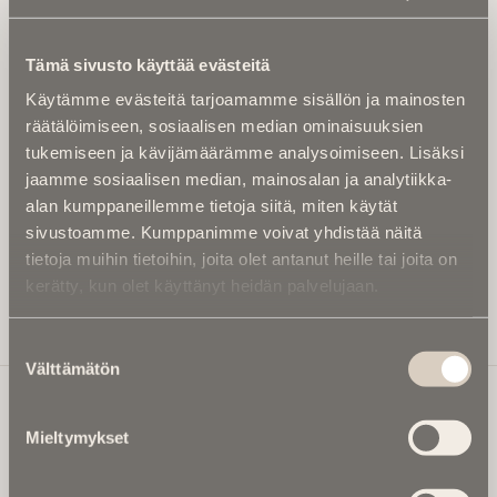
Tilaa uutiskirje - Pääset heti parhaiden
artikkelien pariin!
Tämä sivusto käyttää evästeitä
Kirjoita alle sähköpostiosoitteesi niin saat kaksi kertaa
Käytämme evästeitä tarjoamamme sisällön ja mainosten
kuukaudessa Ikuisuusmedian uutiskirjeen ja varmistat,
räätälöimiseen, sosiaalisen median ominaisuuksien
etteivät kiinnostavat artikkelit jää huomaamatta.
tukemiseen ja kävijämäärämme analysoimiseen. Lisäksi
Uutiskirje on maksuton eikä se velvoita mihinkään.
jaamme sosiaalisen median, mainosalan ja analytiikka-
Kirjoita tähän sähköpostiosoite, johon haluat uutiskirjeen
alan kumppaneillemme tietoja siitä, miten käytät
tulevan:
sivustoamme. Kumppanimme voivat yhdistää näitä
tietoja muihin tietoihin, joita olet antanut heille tai joita on
kerätty, kun olet käyttänyt heidän palvelujaan.
Tilaa Uutiskirje
Suostumuksen
Välttämätön
valinta
Mieltymykset
Ikuisuusmedia
Ikuisuusmedia on kuolinuutisointiin keskittynyt uusi ja