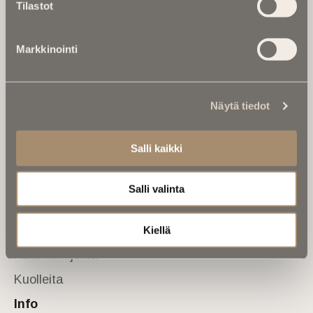
Tilastot
valtakunnallinen mediabrändi. Julkaisemme uusimmat
kuolinuutiset ja kuolintiedot.
Markkinointi
Tietoa meistä
Anna palautetta
Yhteystiedot
Sivusto
Näytä tiedot
Etusivu
Salli kaikki
Kuolinuutiset
Muistokirjoituksia
Salli valinta
Kalenterista
Kuolema koskettaa
Kiellä
Asiantuntijoilta
Kuolleita
Info