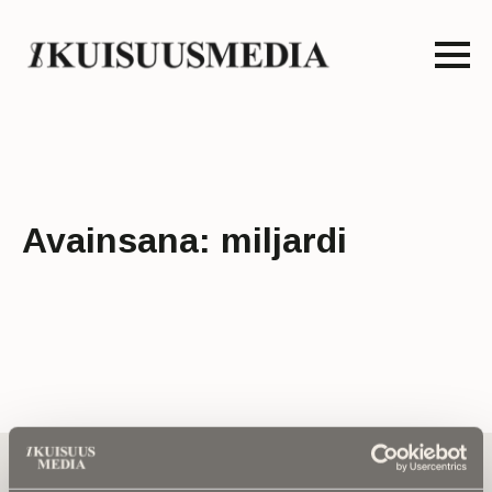
Avainsana:
miljardi
Tilaa uutiskirje - Pääset heti parhaiden
artikkelien pariin!