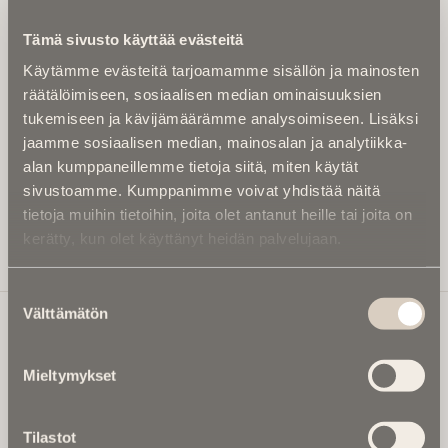
Kirjoita alle sähköpostiosoitteesi niin saat kaksi kertaa
Tämä sivusto käyttää evästeitä
kuukaudessa Ikuisuusmedian uutiskirjeen ja varmistat,
Käytämme evästeitä tarjoamamme sisällön ja mainosten
etteivät kiinnostavat artikkelit jää huomaamatta.
räätälöimiseen, sosiaalisen median ominaisuuksien
Uutiskirje on maksuton eikä se velvoita mihinkään.
tukemiseen ja kävijämäärämme analysoimiseen. Lisäksi
Kirjoita tähän sähköpostiosoite, johon haluat uutiskirjeen
jaamme sosiaalisen median, mainosalan ja analytiikka-
tulevan:
alan kumppaneillemme tietoja siitä, miten käytät
sivustoamme. Kumppanimme voivat yhdistää näitä
tietoja muihin tietoihin, joita olet antanut heille tai joita on
kerätty, kun olet käyttänyt heidän palvelujaan.
Tilaa Uutiskirje
Suostumuksen
Välttämätön
valinta
Ikuisuusmedia
Mieltymykset
Ikuisuusmedia on kuolinuutisointiin keskittynyt uusi ja
valtakunnallinen mediabrändi. Julkaisemme uusimmat
Tilastot
kuolinuutiset ja kuolintiedot.