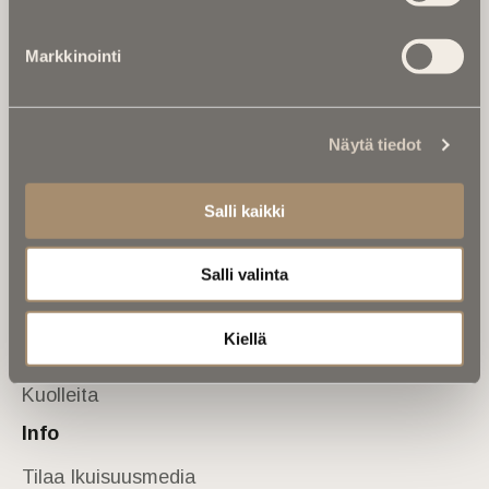
Tietoa meistä
Markkinointi
Anna palautetta
Yhteystiedot
Sivusto
Näytä tiedot
Etusivu
Kuolinuutiset
Salli kaikki
Muistokirjoituksia
Salli valinta
Kalenterista
Kuolema koskettaa
Kiellä
Asiantuntijoilta
Kuolleita
Info
Tilaa Ikuisuusmedia