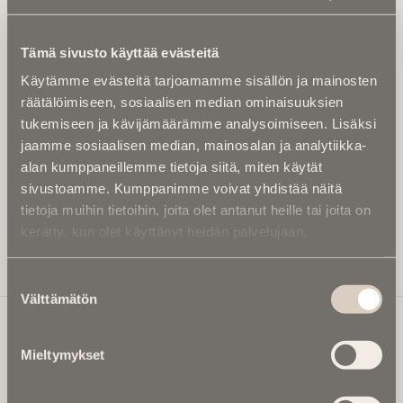
Tilaa uutiskirje - Pääset heti parhaiden
artikkelien pariin!
Tämä sivusto käyttää evästeitä
Kirjoita alle sähköpostiosoitteesi niin saat kaksi kertaa
Käytämme evästeitä tarjoamamme sisällön ja mainosten
kuukaudessa Ikuisuusmedian uutiskirjeen ja varmistat,
räätälöimiseen, sosiaalisen median ominaisuuksien
etteivät kiinnostavat artikkelit jää huomaamatta.
tukemiseen ja kävijämäärämme analysoimiseen. Lisäksi
Uutiskirje on maksuton eikä se velvoita mihinkään.
jaamme sosiaalisen median, mainosalan ja analytiikka-
Kirjoita tähän sähköpostiosoite, johon haluat uutiskirjeen
alan kumppaneillemme tietoja siitä, miten käytät
tulevan:
sivustoamme. Kumppanimme voivat yhdistää näitä
tietoja muihin tietoihin, joita olet antanut heille tai joita on
kerätty, kun olet käyttänyt heidän palvelujaan.
Tilaa Uutiskirje
Suostumuksen
Välttämätön
valinta
Mieltymykset
Ikuisuusmedia
Ikuisuusmedia on kuolinuutisointiin keskittynyt uusi ja