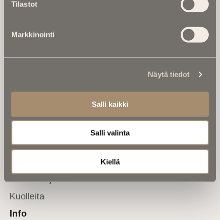
Tilastot
valtakunnallinen mediabrändi. Julkaisemme uusimmat
kuolinuutiset ja kuolintiedot.
Markkinointi
Tietoa meistä
Anna palautetta
Yhteystiedot
Sivusto
Näytä tiedot
Etusivu
Salli kaikki
Kuolinuutiset
Muistokirjoituksia
Salli valinta
Kalenterista
Kuolema koskettaa
Kiellä
Asiantuntijoilta
Kuolleita
Info