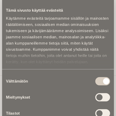
Kirjoita alle sähköpostiosoitteesi niin saat kaksi kertaa
Tämä sivusto käyttää evästeitä
kuukaudessa Ikuisuusmedian uutiskirjeen ja varmistat,
Käytämme evästeitä tarjoamamme sisällön ja mainosten
etteivät kiinnostavat artikkelit jää huomaamatta.
räätälöimiseen, sosiaalisen median ominaisuuksien
Uutiskirje on maksuton eikä se velvoita mihinkään.
tukemiseen ja kävijämäärämme analysoimiseen. Lisäksi
Kirjoita tähän sähköpostiosoite, johon haluat uutiskirjeen
jaamme sosiaalisen median, mainosalan ja analytiikka-
tulevan:
alan kumppaneillemme tietoja siitä, miten käytät
sivustoamme. Kumppanimme voivat yhdistää näitä
tietoja muihin tietoihin, joita olet antanut heille tai joita on
kerätty, kun olet käyttänyt heidän palvelujaan.
Tilaa Uutiskirje
Suostumuksen
Välttämätön
valinta
Ikuisuusmedia
Mieltymykset
Ikuisuusmedia on kuolinuutisointiin keskittynyt uusi ja
valtakunnallinen mediabrändi. Julkaisemme uusimmat
Tilastot
kuolinuutiset ja kuolintiedot.