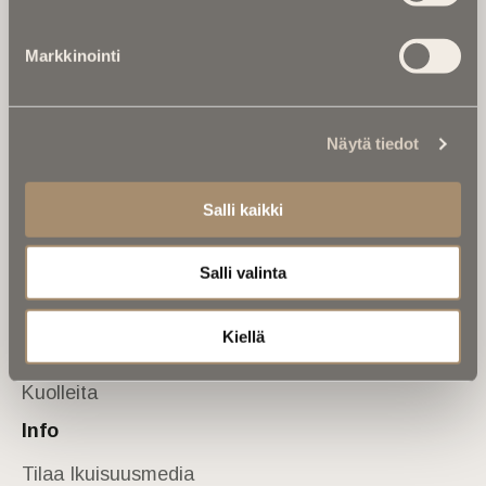
Tietoa meistä
Markkinointi
Anna palautetta
Yhteystiedot
Sivusto
Näytä tiedot
Etusivu
Kuolinuutiset
Salli kaikki
Muistokirjoituksia
Salli valinta
Kalenterista
Kuolema koskettaa
Kiellä
Asiantuntijoilta
Kuolleita
Info
Tilaa Ikuisuusmedia