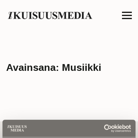
Avainsana:
Musiikki
Tilaa uutiskirje - Pääset heti parhaiden
artikkelien pariin!