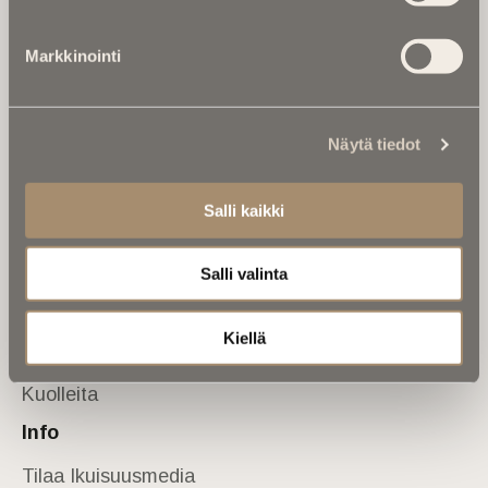
Tietoa meistä
Markkinointi
Anna palautetta
Yhteystiedot
Sivusto
Näytä tiedot
Etusivu
Kuolinuutiset
Salli kaikki
Muistokirjoituksia
Salli valinta
Kalenterista
Kuolema koskettaa
Kiellä
Asiantuntijoilta
Kuolleita
Info
Tilaa Ikuisuusmedia