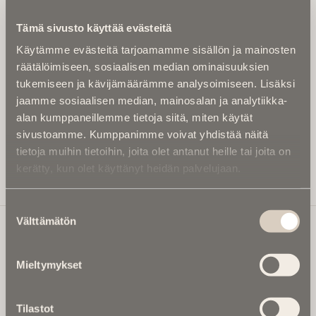
Kirjoita alle sähköpostiosoitteesi niin saat kaksi kertaa
Tämä sivusto käyttää evästeitä
kuukaudessa Ikuisuusmedian uutiskirjeen ja varmistat,
Käytämme evästeitä tarjoamamme sisällön ja mainosten
etteivät kiinnostavat artikkelit jää huomaamatta.
räätälöimiseen, sosiaalisen median ominaisuuksien
Uutiskirje on maksuton eikä se velvoita mihinkään.
tukemiseen ja kävijämäärämme analysoimiseen. Lisäksi
Kirjoita tähän sähköpostiosoite, johon haluat uutiskirjeen
jaamme sosiaalisen median, mainosalan ja analytiikka-
tulevan:
alan kumppaneillemme tietoja siitä, miten käytät
sivustoamme. Kumppanimme voivat yhdistää näitä
tietoja muihin tietoihin, joita olet antanut heille tai joita on
kerätty, kun olet käyttänyt heidän palvelujaan.
Tilaa Uutiskirje
Suostumuksen
Välttämätön
valinta
Ikuisuusmedia
Mieltymykset
Ikuisuusmedia on kuolinuutisointiin keskittynyt uusi ja
valtakunnallinen mediabrändi. Julkaisemme uusimmat
Tilastot
kuolinuutiset ja kuolintiedot.