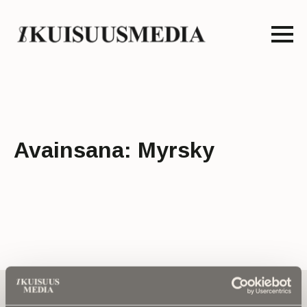
Avainsana:
Myrsky
Tilaa uutiskirje - Pääset heti parhaiden
artikkelien pariin!