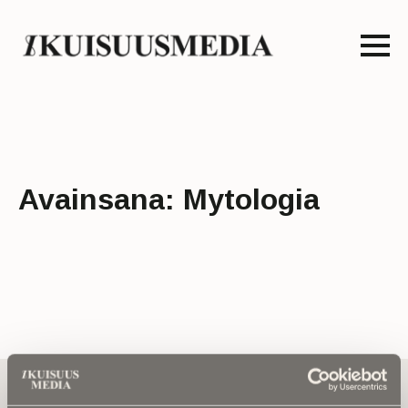
Avainsana:
Mytologia
Tilaa uutiskirje - Pääset heti parhaiden
artikkelien pariin!