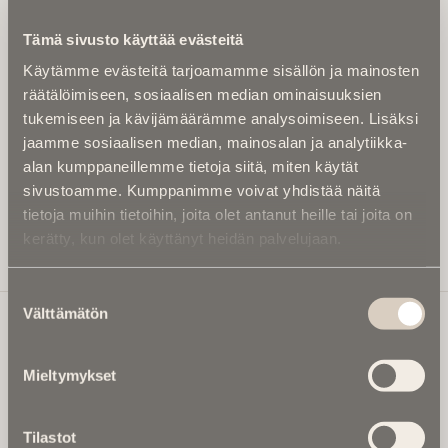
Kirjoita alle sähköpostiosoitteesi niin saat kaksi kertaa
Tämä sivusto käyttää evästeitä
kuukaudessa Ikuisuusmedian uutiskirjeen ja varmistat,
Käytämme evästeitä tarjoamamme sisällön ja mainosten
etteivät kiinnostavat artikkelit jää huomaamatta.
räätälöimiseen, sosiaalisen median ominaisuuksien
Uutiskirje on maksuton eikä se velvoita mihinkään.
tukemiseen ja kävijämäärämme analysoimiseen. Lisäksi
Kirjoita tähän sähköpostiosoite, johon haluat uutiskirjeen
jaamme sosiaalisen median, mainosalan ja analytiikka-
tulevan:
alan kumppaneillemme tietoja siitä, miten käytät
sivustoamme. Kumppanimme voivat yhdistää näitä
tietoja muihin tietoihin, joita olet antanut heille tai joita on
kerätty, kun olet käyttänyt heidän palvelujaan.
Tilaa Uutiskirje
Suostumuksen
Välttämätön
valinta
Ikuisuusmedia
Mieltymykset
Ikuisuusmedia on kuolinuutisointiin keskittynyt uusi ja
valtakunnallinen mediabrändi. Julkaisemme uusimmat
Tilastot
kuolinuutiset ja kuolintiedot.