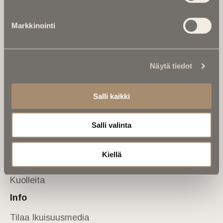
Tietoa meistä
Markkinointi
Anna palautetta
Yhteystiedot
Sivusto
Näytä tiedot
Etusivu
Kuolinuutiset
Salli kaikki
Muistokirjoituksia
Salli valinta
Kalenterista
Kuolema koskettaa
Kiellä
Asiantuntijoilta
Kuolleita
Info
Tilaa Ikuisuusmedia