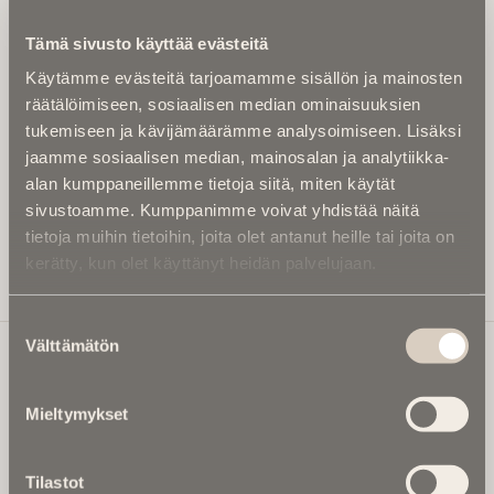
Kirjoita alle sähköpostiosoitteesi niin saat kaksi kertaa
Tämä sivusto käyttää evästeitä
kuukaudessa Ikuisuusmedian uutiskirjeen ja varmistat,
Käytämme evästeitä tarjoamamme sisällön ja mainosten
etteivät kiinnostavat artikkelit jää huomaamatta.
räätälöimiseen, sosiaalisen median ominaisuuksien
Uutiskirje on maksuton eikä se velvoita mihinkään.
tukemiseen ja kävijämäärämme analysoimiseen. Lisäksi
Kirjoita tähän sähköpostiosoite, johon haluat uutiskirjeen
jaamme sosiaalisen median, mainosalan ja analytiikka-
tulevan:
alan kumppaneillemme tietoja siitä, miten käytät
sivustoamme. Kumppanimme voivat yhdistää näitä
tietoja muihin tietoihin, joita olet antanut heille tai joita on
kerätty, kun olet käyttänyt heidän palvelujaan.
Tilaa Uutiskirje
Suostumuksen
Välttämätön
valinta
Ikuisuusmedia
Mieltymykset
Ikuisuusmedia on kuolinuutisointiin keskittynyt uusi ja
valtakunnallinen mediabrändi. Julkaisemme uusimmat
Tilastot
kuolinuutiset ja kuolintiedot.