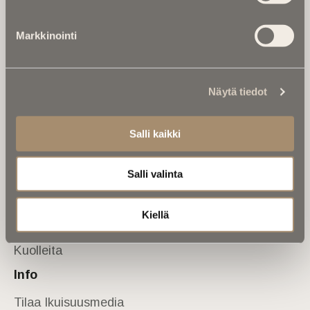
Tietoa meistä
Markkinointi
Anna palautetta
Yhteystiedot
Sivusto
Näytä tiedot
Etusivu
Kuolinuutiset
Salli kaikki
Muistokirjoituksia
Salli valinta
Kalenterista
Kuolema koskettaa
Kiellä
Asiantuntijoilta
Kuolleita
Info
Tilaa Ikuisuusmedia