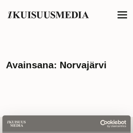
Avainsana:
Norvajärvi
Tilaa uutiskirje - Pääset heti parhaiden
artikkelien pariin!