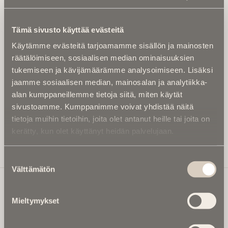
Tilaa uutiskirje - Pääset heti parhaiden
artikkelien pariin!
Tämä sivusto käyttää evästeitä
Kirjoita alle sähköpostiosoitteesi niin saat kaksi kertaa
Käytämme evästeitä tarjoamamme sisällön ja mainosten
kuukaudessa Ikuisuusmedian uutiskirjeen ja varmistat,
räätälöimiseen, sosiaalisen median ominaisuuksien
etteivät kiinnostavat artikkelit jää huomaamatta.
tukemiseen ja kävijämäärämme analysoimiseen. Lisäksi
Uutiskirje on maksuton eikä se velvoita mihinkään.
jaamme sosiaalisen median, mainosalan ja analytiikka-
Kirjoita tähän sähköpostiosoite, johon haluat uutiskirjeen
alan kumppaneillemme tietoja siitä, miten käytät
tulevan:
sivustoamme. Kumppanimme voivat yhdistää näitä
tietoja muihin tietoihin, joita olet antanut heille tai joita on
kerätty, kun olet käyttänyt heidän palvelujaan.
Tilaa Uutiskirje
Suostumuksen
Välttämätön
valinta
Mieltymykset
Ikuisuusmedia
Ikuisuusmedia on kuolinuutisointiin keskittynyt uusi ja