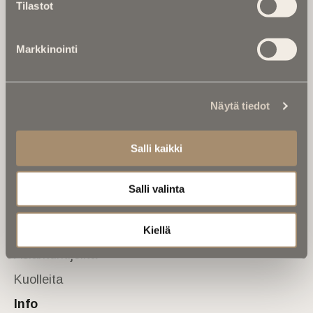
Tilastot
valtakunnallinen mediabrändi. Julkaisemme uusimmat
kuolinuutiset ja kuolintiedot.
Markkinointi
Tietoa meistä
Anna palautetta
Yhteystiedot
Sivusto
Näytä tiedot
Etusivu
Salli kaikki
Kuolinuutiset
Muistokirjoituksia
Salli valinta
Kalenterista
Kuolema koskettaa
Kiellä
Asiantuntijoilta
Kuolleita
Info