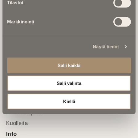
Tilastot
valtakunnallinen mediabrändi. Julkaisemme uusimmat
kuolinuutiset ja kuolintiedot.
Markkinointi
Tietoa meistä
Anna palautetta
Yhteystiedot
Sivusto
Näytä tiedot
Etusivu
Salli kaikki
Kuolinuutiset
Muistokirjoituksia
Salli valinta
Kalenterista
Kuolema koskettaa
Kiellä
Asiantuntijoilta
Kuolleita
Info