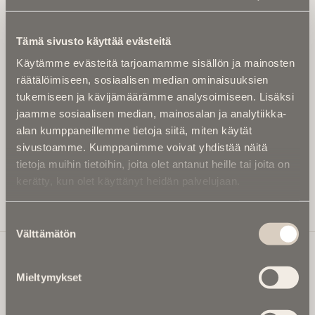
Tilaa uutiskirje - Pääset heti parhaiden
artikkelien pariin!
Tämä sivusto käyttää evästeitä
Kirjoita alle sähköpostiosoitteesi niin saat kaksi kertaa
Käytämme evästeitä tarjoamamme sisällön ja mainosten
kuukaudessa Ikuisuusmedian uutiskirjeen ja varmistat,
räätälöimiseen, sosiaalisen median ominaisuuksien
etteivät kiinnostavat artikkelit jää huomaamatta.
tukemiseen ja kävijämäärämme analysoimiseen. Lisäksi
Uutiskirje on maksuton eikä se velvoita mihinkään.
jaamme sosiaalisen median, mainosalan ja analytiikka-
Kirjoita tähän sähköpostiosoite, johon haluat uutiskirjeen
alan kumppaneillemme tietoja siitä, miten käytät
tulevan:
sivustoamme. Kumppanimme voivat yhdistää näitä
tietoja muihin tietoihin, joita olet antanut heille tai joita on
kerätty, kun olet käyttänyt heidän palvelujaan.
Tilaa Uutiskirje
Suostumuksen
Välttämätön
valinta
Mieltymykset
Ikuisuusmedia
Ikuisuusmedia on kuolinuutisointiin keskittynyt uusi ja